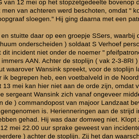
ngrijke. De
 uitgevochten,
t worden
aande nacht
orgen van 13 (!)
ns een kleinere,
 niet erg
u wel tot die
het even te