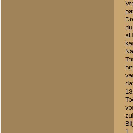
verdwaalde militairen van
voorgekomen )
2.DACHT men alleen te wo
3.Viel de stoplijn misschi
4.Zijn er in de nacht van
bij overste Brongers in " 
weer werd gesloten, maar
1-2-3-8RI ) urenlang vrijw
b.v de verslagen van serge
van een grotere infiltrati
niet bevestigen.
Toch ben ik een beetje gaa
gebeurtenissen. De strijd 
zouden dan niet absoluut
overlapt. Ik denk trouwen
kunnen lezen. Mischien k
» Dit bericht is geplaatst op
24 
Allert Goossens
(redactie)
Totaal berichten:
1.340