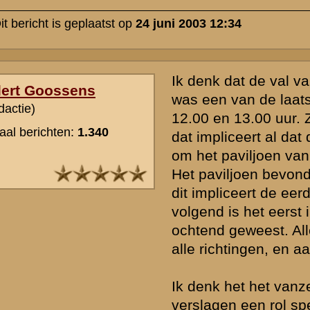
aanval in de MIDDAG van 12 mei op het stopzetgedeelte bovenop d
de verkeersweg ) dat men van achteren werd beschoten, omdat " ko
borstwering van de loopgraaf sloegen." Hij ging daarna met een patr
man het hak
hout " achter ons " in en stuitte daar op een groepje SSers, waarbij d
gesneuvelde en posthuum onderscheiden ) soldaat S Verhoef perso
uitschakelde. Je kunt dit incident niet onder de noemer " pfeifpatro
men TROF de SSers immers AAN. Achter de stoplijn ( vak 2-3-8RI )
inderdaad het hakhout waarover Wansink spreekt, voor de stoplijn l
roggeakker met, naar ik begrepen heb, een voetbalveld in de Noor
Een verwisseling met 13 mei kan hier niet aan de orde zijn, omdat 
meerdere bronnen, de sergeant Wansink zich vanaf ongeveer midde
mei ) in de ( buurt van de ) commandopost van majoor Landzaat b
op de 13e ook gevangengenomen is. Herienneringen aan de strijd in
de 13e kan hij niet hebben gehad. Hij was daar domweg niet. Klopt z
dan is er ook al voor 12 mei 22.00 uur sprake geweest van incident
infiltraties ( een of meerdere ) achter de stoplijn. Zij het dan waarsch
tijdelijk.
Volledigheishalve moet ik nog wel zeggen, dat zowel sergeant Spijke
vd Boom het gedrag van Wansink in de nacht van 12 op 13 mei in 
beschrijven als " krankzinnig " ( hij " lachtte en huilde tegelijk ", " slo
en was " de kop kwijt ". Of dit zijn verslag ( ruim een half jaar nadie
minder betrouwbaar maakt?
Het is in elk geval wel leuk over dit soort kwesties te filosoferen ( als
voor hebt ).Bovendien lijkt het mij goed dat tenminste een ( klein ) 