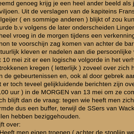
 verschillende onderdelen ) voor de vijand aangezien? ( wat nogal eens
rden aangevallen? ( denk maar aan de bekende Duitse " fake-munitie
en toch al eerder?
 12 op 13 mei misschien toch meer Duitsers doorgebroken? Er staat hier
Grebbelinie " ) wel geschreven dat de stoplijn na de paniek van 22.00 u
 er is ook bekend dat met name het stoplijngedeelte meteen Noord va
el onbezet is geweest en pas in de morgen ( bij licht worden ) weer is h
ant Spijker en luitenant vd Boom ). Is er in die nachtelijke uren toch
e? Ik moet toegeven dat de beschikbare ( d.w.z mij beschikbare ) Duits
n twijfelen aan de juistheid van de tot nu toe gevolgde chronologie de
om de stoplijn ( Noord en Zuid van de straatweg ) en de strijd om het p
 na elkaar hebben plaatsgevonden, maar elkaar tot op zekere hoogte 
s dat het beeld van de Grebbeslag veel chaotischer is dan we tot dusv
an een meer deskundige hier eens op reageren?
juni 2003 12:34
Ik denk dat de val van de stoplijn veel eerder was dan 13.00 uur. 1
was een van de laatste intacte eenheden in de stoplijn en zij capit
12.00 en 13.00 uur. Zij werden ook van alle kanten belaagd door de
dat impliceert al dat de Duitsers door de stoplijn heen waren. Daarbi