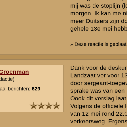
inzendingen op deze website direct gaat over de gebeurtenissen op
Grebbeberg en omgeving zelf.
Naast andere zal ook dat zeker een doelstelling van deze website zi
» Deze reactie is geplaatst op
27 juni 2003 19:36
Ik heb noch de kennis noch de gegevens voorhanden dat SS'ers, lo
Wackerle, al in de nacht van 12 op 13 mei doorbraken door de stopl
echter dat dit niet in grote getalen zal zijn gebeurd, omdat anders 
verslagen dit zouden melden en vooral de stoplijn veel eerder zou z
Ik denk dat een enkele stoottroep wellicht door de linie is gekomen,
van de Wackerle stoottroep wellicht los raakte van zijn verband. G
doorbraak of in grotere verbanden lijkt me heel onlogisch. De Duits
uitgerust met moderne communicatiemiddelen en seinpistolen en 
dergelijk resultaat zeker uitgebuit. Het schieten door zenuwachtige
militairen op eigen troepen is niet vreemd. Los van de opleiding en 
gemiddelde militair, was de situatie op 12 en 13 mei natuurlijk onove
doorbraak van Wackerle had voor veel onrust gezorgd en de terugt
militairen verwarden de boel in het tweede echelon natuurlijk ook 
overdreven verhalen. Het is daarbij in verslagen heel vaak verhaald
optrekkende Nederlandse verbanden of patrouilles constant door e
werden beschoten. Men kan concluderen dat kogels van achteren v
waren, maar dat kan vanzelfsprekend niet worden aangetoond. Ik 
problemen van de Duitsers op 13 mei de stoplijn te nemen in ogen