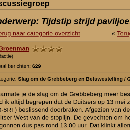
berg en Betuwestelling / Gevechten en gevechtsomstandigheden
e Grebbeberg meer bestudeert komen er ( logischerwijs ) steeds meer
 de Duitsers op 13 mei zo rond 13.00 uur de stoplijn op de berg ( vakk
rbraken. Afgezien van de SSers van Wackerle bevond zich tot dat mom
ijn. De gevechten om het paviljoen, hotel de Grebbeberg, villa Ouweh
00 uur. Dat klinkt allemaal erg logisch, maar klopt het ook?
n heel ander beeld als je de verslagen leest van een aantal verdedige
en van de kapiteins Franssen en Höping, de korporaal Lingeman en de 
eren ) blijkt of zou kunnen blijken dat die strijd ( veel ) eerder is beg
r onderscheiden Lingeman de strijd van 7 (sic ) tot 13.00 uur, terwijl k
n tijdens een verkenning vanuit het paviljoen een groep van 60 Duitser
omen van achter de barak van 16 MC ( dat is West van de stoplijn ).
en aan die persoonlijke verslagen.
sche volgorde in het verhaal, daarna wordt het in veel gevallen chaotis
rlijk ) zoveel over zich heen, dat ze geen of weinig grip meer hadden 
 ook al door gebrek aan slaap, vaak alle besef van tijd verloren..Daar
idende berichten zijn over strijd om het paviljoen op enig moment ( in e
 van 13 mei om ze compleet te negeren.
tegen wie heeft men zich dan verdedigd? Immers: de stoplijn hield nog
rwijl de SSers van Wackerle zich toch vooral met de gebeurtenissen bij
uden.
n ( achter de stoplijn wemelde het immers van allerlei gedesorienteer