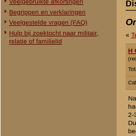
Totaal berichten:
629
Categorie:
Slag om de Grebbe
Naarmate je de slag om d
had ik altijd begrepen dat
2-3-8RI ) beslissend doo
Duitser West van de stopl
begonnen dus pas rond 13.
Vreemd genoeg krijg je ee
paviljoen. Uit de verslag
Delgeijer ( en sommige and
duurde b.v volgens de late
al heel vroeg in de morge
kanon te voorschijn zag k
Natuurlijk kleven er nadel
Tot 10 mei zit er een logi
betrokkenen kregen ( lette
van de gebeurtenissen en,
dat er toch teveel gelijklu
13.00 uur ) in de MORGEN
Toch blijft dan de vraag: 
vormde dus een buffer, te
zullen hebben beziggeho
Blijft over:
1. Heeft men eigen troepe