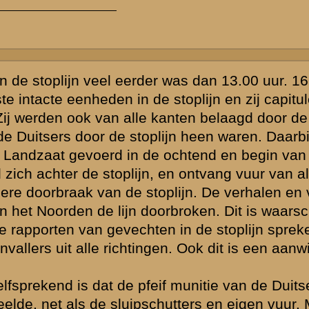
e berg N. van
gels in de
ouille van 3
e ( later
onlijk 2 SSers
nen " brengen,
 bevond zich
ag hier de
dwest-hoek.
volgens
rnacht ( 12/13
evond en daar
 de stoplijn op
ijn verslag,
ele Duitse
ijnlijk maar
r als luitenant
hun verslagen
eg wartaal uit "
n opgesteld )
 je daar de tijd
deel van de