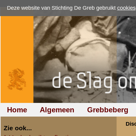
Deze website van Stichting De Greb gebruikt
cookies
om bezoekersaantallen te me
Home
Algemeen
Grebbeberg
Betuwestelling
Discussiegroep
Zie ook...
Veelgebruikte afkortingen
Discussiegroep
Begrippen en verklaringen
Onderwerp: Tijdstip
Veelgestelde vragen (FAQ)
Hulp bij zoektocht naar militair,
«
Terug naar categorie-ove
relatie of familielid
H Groenman
(redactie)