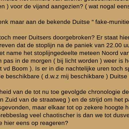
 de middag.
lle kanten. Ook
 verslagen
jnlijk al in de
en van vuur van
jziging.
ers in
 Maar volgens
 eind van de
 (belangrijk)
strijd niet de
ost van majoor
s bevestigd
r al om 10.00
opost.
.
le ) in de avond
 de
r de Duitse