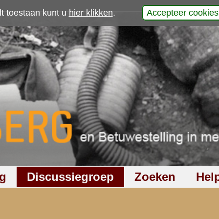
p
werp is gesloten
279
keer gelezen
36
reacties