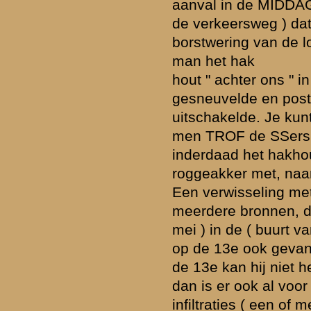
nemende, dat er hoogstens kleine infiltraties waren, maar geen bela
strijd om het noordelijk deel van stoplijn is in de morgen van 12 mei
waarbij het feit dat een dergelijke kordonstelling in vele uren moes
genomen al aangeeft dat infiltraties van enige omvang in de voorg
onwerkelijk lijken.
» Deze reactie is geplaatst op
30 juni 2003 13:01
Correctie: Ik bedoelde natuurlijk dat de strijd om de stoplijn in de m
mei werd uitgevochten.
» Deze reactie is geplaatst op
30 juni 2003 13:02
Als het rapport van Wansink zou klopt betreft het natuurlijk hoogste
incidentele infiltratie in de MIDDAG van 12 mei 1940.Mij lijkt het ook
waarschijnlijk, maar letterlijk nemen van de tekst van het verslag zo
conclusie moeten leiden. Het leek me in elke geval interessant om 
noemen.
» Deze reactie is geplaatst op
2 juli 2003 12:08