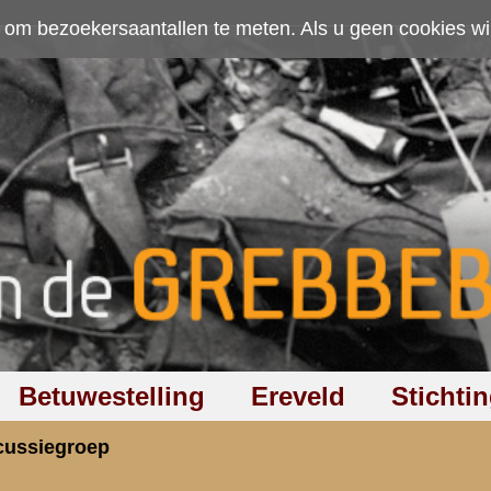
ten. Als u geen cookies wilt toestaan kunt u
hier klikken
.
Accepteer cookies
Ereveld
Stichting
Discussiegroep
Zoeken
Hel
 strijd paviljoen ( 13 mei )
rzicht
«
Terug naar hoofdpagina
» Dit onder
4.