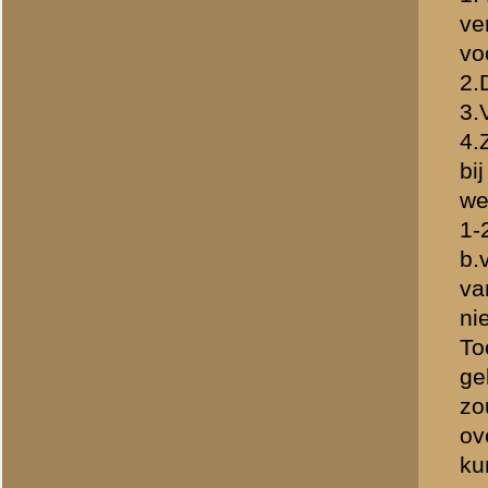
H Groenman
(redactie)
Totaal berichten:
629