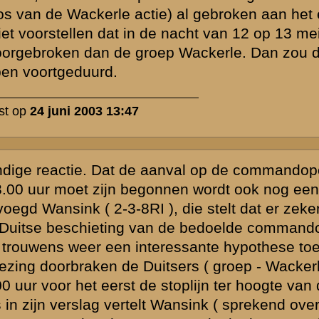
 de
jn.
s van de groep
ijn. Ik vermoed
meerdere
ijn doorbroken.
 of dat een deel
eorganiseerde
ers waren
hadden een
 Nederlandse
status van de
rzichtelijk. De
rekkende
met hun soms
 dat
igen troepen
an de Duitsers
vermoed, de
schouw