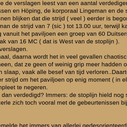
 is
 ")
 en daar ( b.v
ur op 12 mei
n de weg ( vak
erbezet ( lees
 sprake geweest
e bronnen dat
r
aviljoen
hebben
er hebben
6 MC van 19 RI
uleerden tussen
 Duitsers, dus
j werd de strijd