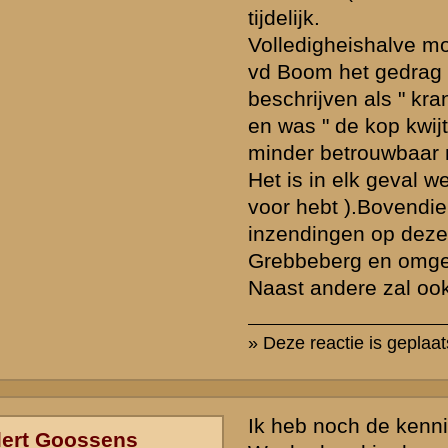
Het verslag van Wansink moet wellicht "minder serieus" worden ge
de persoonsreferenties van Spijker en vd Boom. Maar natuurlijk is h
uitgesloten dat Duitsers inderdaad hier en daar waren geinfiltreerd, 
dachten dat ze zouden wachten op de "grote" aanval die wel zou 
vervolgens verwarring te stichten. Het is allemaal mogelijk. Een ding
duidelijk; de mensen die (vooral in de literatuur, maar ook binnen di
oordelen over het gebrek aan overzicht en inzicht van de Generaal 
zouden zich moeten realiseren dat wij thans, 63 jaar na dato, het ov
eens hebben.
Ik ben het eens dat dit soort onderwerpen leuke discussie c.q. uitwi
ideeen oplevert.
» Deze reactie is geplaatst op
3 juli 2003 12:39
ik denk zelfs dat je een tijd zou kunnen mee geven over de val grebbe
15.30
» Deze reactie is geplaatst op
22 juli 2003 09:39