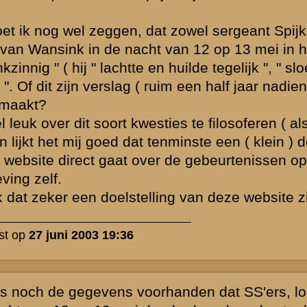
nomen, getuige
et niet
en wellicht
komen, om
 is wel
t forum) zo hard
Harberts
erzicht niet
sseling van
berg .....tijd