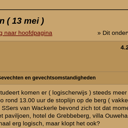
 vragen op. Zo
en 3-1-8RI en
ent geen
and enz.
rs van het
soldaat
onnen. Zo
apitein Höping
s plus een
ch. De
op de volgorde
tegenover staat
lk geval voor
 stand en
 het viaduct
de en