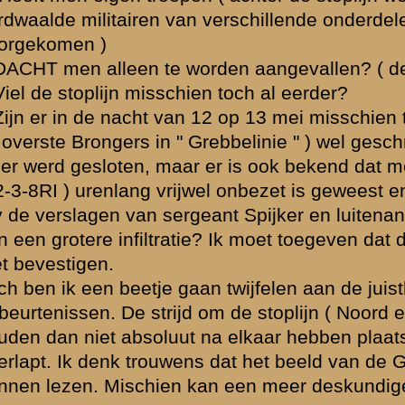
om het paviljoen van Landzaat gevoerd in de ochtend en begin van
Het paviljoen bevond zich achter de stoplijn, en ontvang vuur van a
dit impliceert de eerdere doorbraak van de stoplijn. De verhalen en
volgend is het eerst in het Noorden de lijn doorbroken. Dit is waarschi
ochtend geweest. Alle rapporten van gevechten in de stoplijn sprek
alle richtingen, en aanvallers uit alle richtingen. Ook dit is een aanwi
Ik denk het het vanzelfsprekend is dat de pfeif munitie van de Duits
verslagen een rol speelde, net als de sluipschutters en eigen vuur.
mij was de stoplijn (los van de Wackerle actie) al gebroken aan het
morgen. Ik kan me niet voorstellen dat in de nacht van 12 op 13 mei
meer Duitsers zijn doorgebroken dan de groep Wackerle. Dan zou de 
gehele 13e mei hebben voortgeduurd.
» Deze reactie is geplaatst op
24 juni 2003 13:47
Dank voor de deskundige reactie. Dat de aanval op de commandop
Landzaat ver voor 13.00 uur moet zijn begonnen wordt ook nog een
door sergeant-toegevoegd Wansink ( 2-3-8RI ), die stelt dat er zeke
sprake was van een Duitse beschieting van de bedoelde command
Oook dit verslag laat trouwens weer een interessante hypothese toe
Volgens de officiele lezing doorbraken de Duitsers ( groep - Wacker
van 12 mei rond 22.00 uur voor het eerst de stoplijn ter hoogte van
verkeersweg. Ergens in zijn verslag vertelt Wansink ( sprekend ove