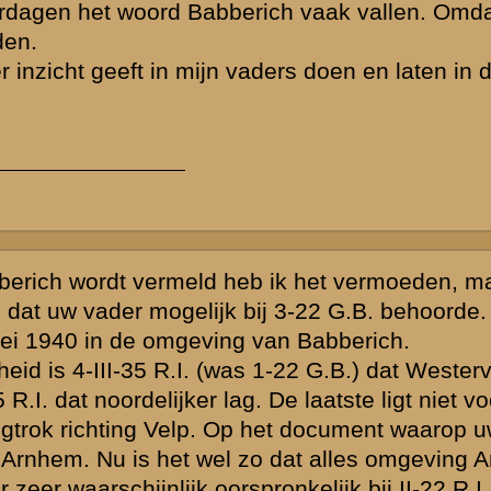
dens de
t militairen
r het
I. naar 22
et
tmaakte van II
en met
roene Serie
r uw vader bij
laats uw reactie
 de thematiek
d zijn,