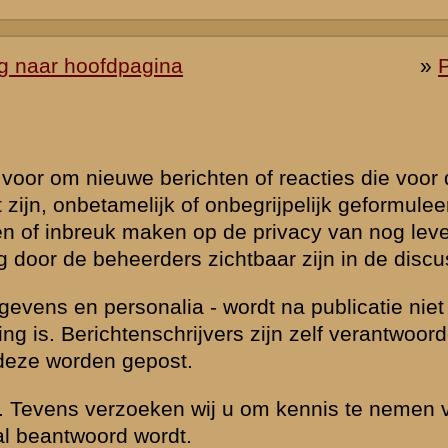
udige
 is beantwoord.
eld
Zie ook...
»