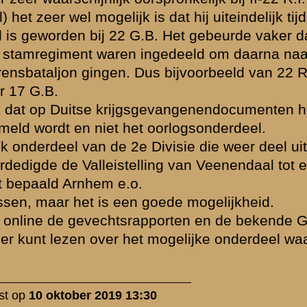
vende personen
ssiegroep.
gewijzigd en/of
lijk voor het
 van de
FAQ