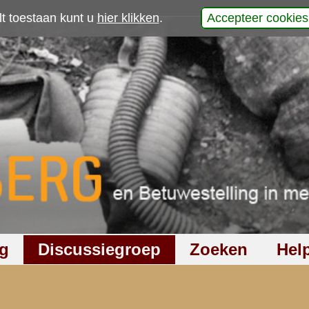
p
laats uw reactie
930
keer gelezen
1
reactie