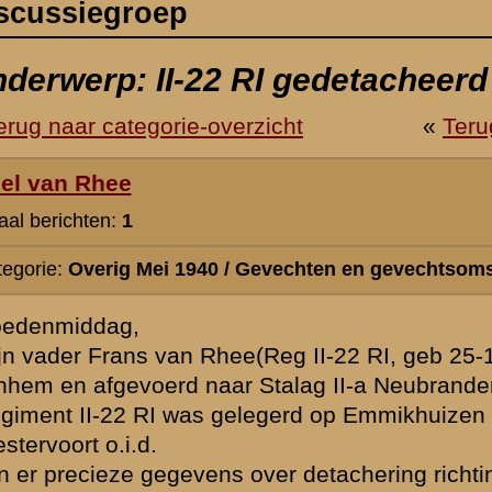
 Gevechten en gevechtsomstandigheden
e(Reg II-22 RI, geb 25-12-1919) is op 10 mei 1940 krijgsgevangen ge
Stalag II-a Neubrandenburg. Hier ontslagen 8 juni 1940.
legerd op Emmikhuizen (Renswoude/Veenendaal)en niet aan het oostf
 over detachering richting het oosten en zo ja waar precies?
 hoorde ik tijdens verjaardagen het woord Babberich vaak vallen. Omd
eb ik dat alleen onthouden.
ie verschaffen die meer inzicht geeft in mijn vaders doen en laten in
ktober 2019 15:01
Omdat de naam Babberich wordt vermeld heb ik het vermoeden, ma
heb ik daar niet over, dat uw vader mogelijk bij 3-22 G.B. behoorde
bevond zich op 10 mei 1940 in de omgeving van Babberich.
Een andere mogelijkheid is 4-III-35 R.I. (was 1-22 G.B.) dat Westerv
verdedigde of 1-III-35 R.I. dat noordelijker lag. De laatste ligt niet 
omdat deze zich terugtrok richting Velp. Op het document waarop u
vermeld staat echter Arnhem. Nu is het wel zo dat alles omgeving A
Maar omdat uw vader zeer waarschijnlijk oorspronkelijk bij II-22 R.I