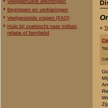
Categorie:
Overig Mei 1940 /
Goedenmiddag,
Mijn vader Frans van Rhe
Arnhem en afgevoerd naar 
Regiment II-22 RI was ge
Westervoort o.i.d.
Zijn er precieze gegevens
Toen ik nog erg klein was
een bijzondere naam is, h
Kan iemand enige informat
van 1940?
Danl alvast
» Dit bericht is geplaatst op
5 o
Ton van den Hurk
Totaal berichten:
202