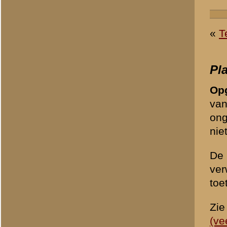
Om ongewenste (spam)beric
controlevraag te beantwoo
1 + 1 =
*
«
Archeologisch onderzoe
© 1998-2026
Stichting De Greb
|
Overzicht recente aanvullingen
|
Gebruiksvoor