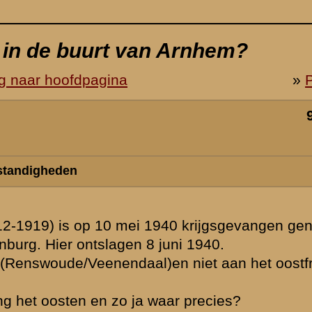
nomen in
ront
at Babberich
 de mei-dagen
ar zekerheid
. Dat onderdeel
oort
voor de hand
w vader wordt
rnhem is.
. was ingedeeld