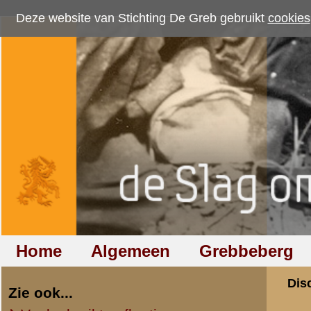
Deze website van Stichting De Greb gebruikt
cookies
om bezoekersaantallen te me
Home
Algemeen
Grebbeberg
Betuwestelling
Discussiegroep
Zie ook...
Veelgebruikte afkortingen
Discussiegroep
Begrippen en verklaringen
Onderwerp: II-22 
Veelgestelde vragen (FAQ)
Hulp bij zoektocht naar militair,
«
Terug naar categorie-ove
relatie of familielid
Ceel van Rhee
Totaal berichten:
1