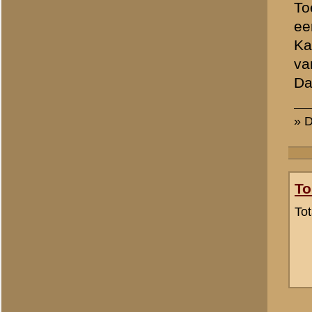
«
Terug naar categorie-ove
Plaats hier uw reactie
Opgelet:
We behouden ons 
van onze websites en de dis