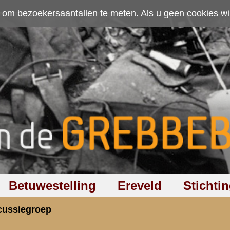
ten. Als u geen cookies wilt toestaan kunt u
hier klikken
.
Accepteer cookies
Ereveld
Stichting
Discussiegroep
Zoeken
Hel
RI gedetacheerd in de buurt van Arnhem?
rzicht
«
Terug naar hoofdpagina
»
P