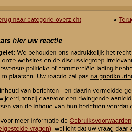
hten op onze website te beperken vragen wij u hieronder een eenvo
rden. Berichten worden alleen geaccepteerd indien deze vraag correct
*) = verplicht v
k naar de commandopost...
waarden
|
Begrippenlijst
|
Veelgestelde vragen
|
Afkortingen