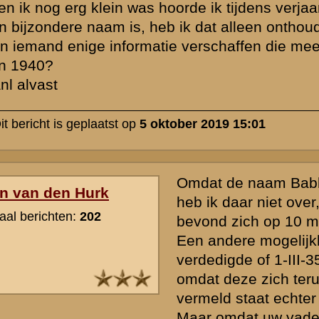
(het vredesonderdeel) het zeer wel mogelijk is dat hij uiteindelijk tij
mobilisatie ingedeeld is geworden bij 22 G.B. Het gebeurde vaker da
oorspronkelijk bij het stamregiment waren ingedeeld om daarna naa
gelijkgenummerde grensbataljon gingen. Dus bijvoorbeeld van 22 R.
G.B., van 17 R.I. naar 17 G.B.
Je ziet namelijk vaak dat op Duitse krijgsgevangenendocumenten h
vredesonderdeel vermeld wordt en niet het oorlogsonderdeel.
II-22 R.I. was namelijk onderdeel van de 2e Divisie die weer deel ui
L.K. De 2e Divisie verdedigde de Valleistelling van Veenendaal tot 
Woudenberg. Nu niet bepaald Arnhem e.o.
Het blijft natuurlijk gissen, maar het is een goede mogelijkheid.
Tegenwoordig kunt u online de gevechtsrapporten en de bekende G
zien, zodat u nog meer kunt lezen over het mogelijke onderdeel waa
diende.
» Deze reactie is geplaatst op
10 oktober 2019 13:30
rzicht
«
Terug naar hoofdpagina
»
P
nadrukkelijk het recht voor om nieuwe berichten of reacties die voor
cussiegroep irrelevant zijn, onbetamelijk of onbegrijpelijk geformuleer