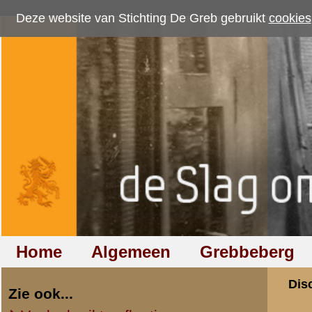
Deze website van Stichting De Greb gebruikt
cookies
om bezoekersaantallen te me
Home
Algemeen
Grebbeberg
Betuwestelling
Discussiegroep
Zie ook...
Veelgebruikte afkortingen
Discussiegroep
Begrippen en verklaringen
Onderwerp: Voor
Veelgestelde vragen (FAQ)
Hulp bij zoektocht naar militair,
«
Terug naar categorie-ove
relatie of familielid
CJR
Totaal berichten:
446