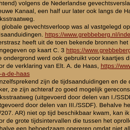
og andere (nadere) verklaringen ?
e eenheden van I./SSDF uit Bennekom kwamen (via het Binnenveld), 
ngen kwamen, vergelijk de opgeklopte verhalen over de verovering va
de doormars en gereedstelling.
augustus 2021 14:21
Mogelijk zijn er in het voorpostengebied nog meer mensen en mater
aan Duitse kant dan we nu menen te weten. Want waar is I./LSAH in
nu gebleven ?
Uit de Lagenkarte van X.AK voor 11.5.40 is op te maken dat (delen v
bataljon werden ingezet tussen Bennekom en het Nieuwe Kanaal. K
(helaas mag ik het kaartje alleen in eigen werk publiceren, dus hier
https://nachutrecht.blogspot.com/2018/04/31-dag-2-11540.html
Naar aanleiding daarvan de volgende hypothese over een mogelijk
waarschijnlijk ?) gevechtsverloop.
I./LSAH zet de aanval in langs de rand van de inundatie in het geb
het Nieuwe Kanaal. Dit bataljon hoopt meteen door te stoten tot ac
aan de Grift, zo hier al op de eerste dag een doorbraak te forceren w
ineenstorting van de Grebbelinie leidt. De aanval langs deze as wo
door Nederlands vuur, mogelijk met vrij grote verliezen aan Duitse 