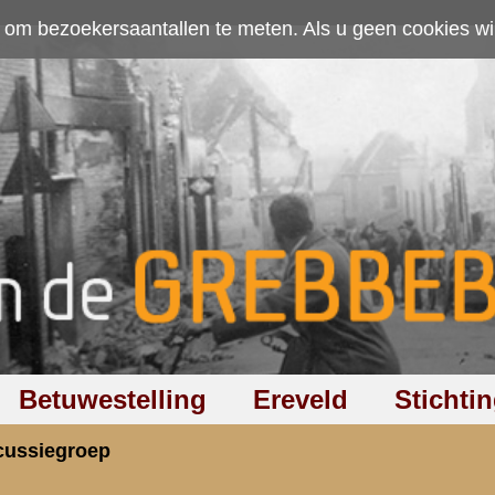
ten. Als u geen cookies wilt toestaan kunt u
hier klikken
.
Accepteer cookies
Ereveld
Stichting
Discussiegroep
Zoeken
Hel
postengevechten
rzicht
«
Terug naar hoofdpagina
»
P