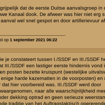
udige
 is beantwoord.
eld
Zie ook...
»