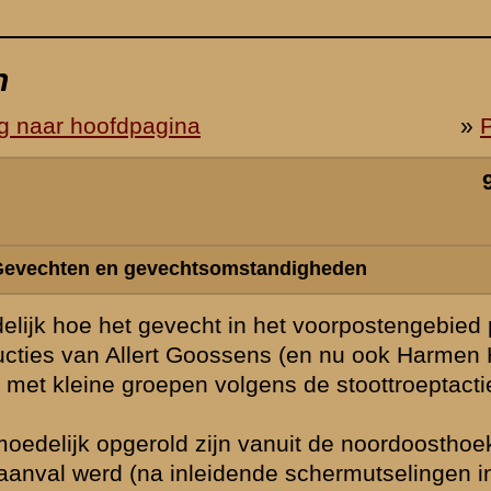
precies
en Hoogenboom)
ek. Dat is een
, de stelling
n de vroege
langs het
e
g zonder
 werd
ven, onder meer
-1e-luitenant-
 niet volkomen
 noord van de
nval zuid
esteun (van
). Ook niet
postengebied,
l in kaart