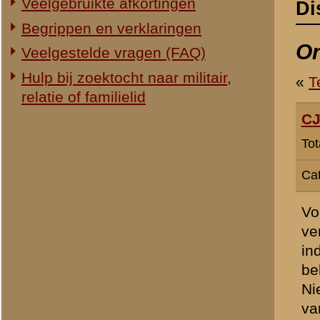
Categorie:
Slag om de Grebbe
Voor mij is uit de primair
verlopen is. Vermoedelij
inderdaad juist. Zij besch
belangrijk nieuwe interpre
Nierstrasz gaf al aan dat 
van Elt A. de Haas van 1e
ochtend) volgens de Nede
Nieuwe Kanaal, een half u
Rijksstraatweg.
Dit globale gevechtsverlo
tijdsaanduidingen.
https:
Nierstrasz heeft uit de 
aangegeven op kaart C. 
Die ondergrond werd ook g
voor de verklaring van Elt
mr-a-de-haas
Vanzelfsprekend zijn de t
zeker, ze zijn achteraf zo
Rijksstraatweg (uitgevoer
(uitgevoerd door delen van
III./207. AR) niet op tijd
voor de grote tijdsinterva
behalve een behoedzaam op