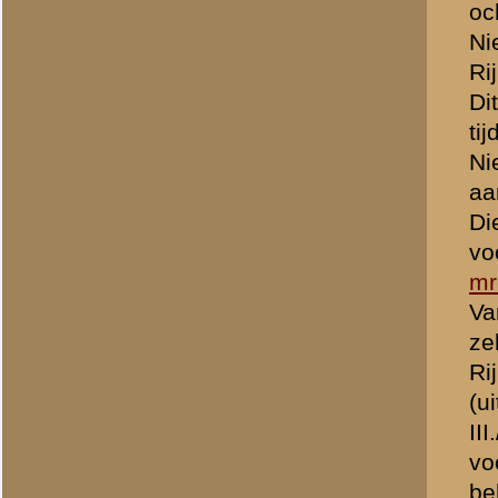
waren gebracht.
Hebben jullie misschien n
___
*) Mijn aanname is dat d
van III./SSDF uit Wageni
en de bekende foto’s van 
» Dit bericht is geplaatst op
29 
CJR
Totaal berichten:
446