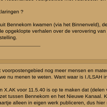
op de dag
rdrecht van het
.
t Nieuwe Kanaal
s moeten
, gerust, en
n 16.00 is deze
g. Dat moet in
 de aanval
vloed van
tdurend in de
hiedenis
j juist dit
d de laatste
g nog niet de
et duidelijk of
euwe Kanaal
aar honderd