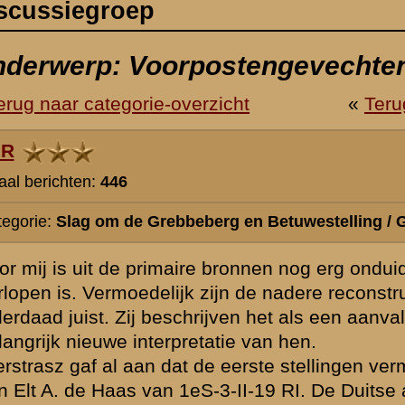
berg en Betuwestelling / Gevechten en gevechtsomstandigheden
e bronnen nog erg onduidelijk hoe het gevecht in het voorpostengebied 
k zijn de nadere reconstructies van Allert Goossens (en nu ook Harm
rijven het als een aanval met kleine groepen volgens de stoottroeptacti
tatie van hen.
de eerste stellingen vermoedelijk opgerold zijn vanuit de noordoosthoek
S-3-II-19 RI. De Duitse aanval werd (na inleidende schermutselingen i
rlandse gevechtsverslagen ingezet langs drie assen. Rond 10.00 uur 
ur later ook langs de Haarweg, maar pas vanaf 12.00 uur ook langs d
op was al vastgelegd op een kaartje van Maj. C.J. Voigt, maar daar no
//www.grebbeberg.nl/index.php?page=verslag-van-majoor-c-j-voigt
toen bekende bronnen het eerder genoemd tijdschema aangenomen. Die
3
https://www.grebbeberg.nl/index.php?page=photo&pid=10893
ebruikt voor kaartjes die het gevechtsverloop in meer detail beschrij
. A. de Haas,
https://www.grebbeberg.nl/index.php?page=verklaring-van
ijdsaanduidingen en de door Duitse stoottroepen genomen hoofdroutes
 goed mogelijk gereconstrueerd. Maar het lijkt er dus op dat de aanval
d door delen van I./SSDF) een paar uur eerder ingezet werd dan de aa
 III./SSDF). Behalve het feit dat de aan III./SSDF toebedachte artilleri
 beschikbaar kwam, kan ik geen goede reden bedenken voor die fasering*
llen die tussen het oprollen van de verschillende stellingen in het voor
ereren omdat niet alle Nederlandse vuurposities met vuursector en a