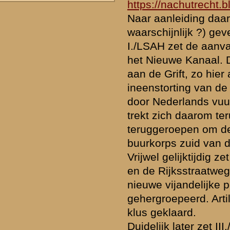
Het is in elk geval begrijpelijk dat de eerste Duitse aanvalsgroep in 
inundatie en het Nieuwe Kanaal dook. De afweer was hier niet erg s
open terrein werd de aanval wel snel gespot en door artillerievuur 
Duitse misrekening!
» Deze reactie is geplaatst op
1 september 2021 06:22
Cees, die 'fasering' die je constateert tussen I./SSDF en III./SSDF he
maken met het feit dat III./SSDF een lastiger eerste hindernis vond 
onze vooruitgeschoven posten bezette kruispunt (westelijke uitval
Wageningen, met de enige harde kazematten in de voorposten) en 
door het artillerievuur dat hier voorbereid was. III./SSDF werd door
artilleriewaarnemers waargenomen, naar alle waarschijnlijkheid mee
I./SSDF veel meer onder dekking optrad en geen serieuze weerst
Daarbij was in de goede traditie van het Auftragstaktisch opereren
de beide bataljons autonoom opgedragen hun respectievelijke (eerste
behalen, zijnde de 'approaches' van onze frontlijn en deze - als het
in tweede fase te doorbreken.
» Deze reactie is geplaatst op
1 september 2021 14:01
Dank Allert voor deze verduidelijking voor mij als niet militair gesch