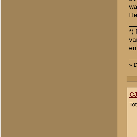
CJR
Totaal berichten:
446