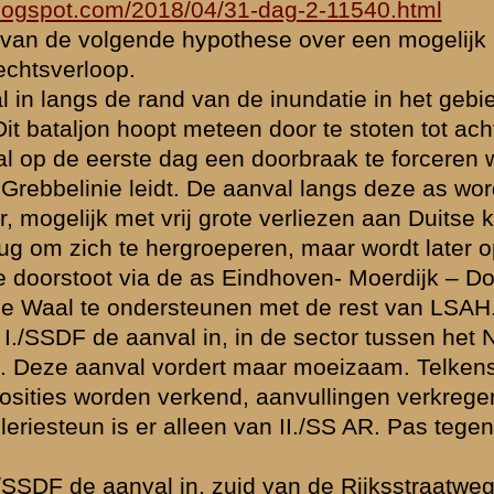
dit gat tussen
terk. Door het
afgeslagen. Een
eft denk ik te
in het door
sweg
mogelijk ook
rmaals, terwijl
and tegenkwam.
de SS-V geheel
) doellijn te
 enigszins kon -
oolde