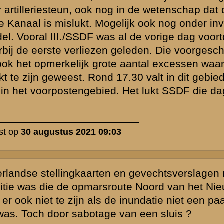
laats uw reactie
 de thematiek
d zijn,
vende personen
ssiegroep.
gewijzigd en/of
lijk voor het
 van de
FAQ