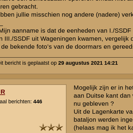
trekt zich daarom terug om zich te hergroeperen, maar wordt later 
teruggeroepen om de doorstoot via de as Eindhoven- Moerdijk – Do
buurkorps zuid van de Waal te ondersteunen met de rest van LSAH
Vrijwel gelijktijdig zet I./SSDF de aanval in, in de sector tussen he
en de Rijksstraatweg. Deze aanval vordert maar moeizaam. Telken
nieuwe vijandelijke posities worden verkend, aanvullingen verkregen
gehergroepeerd. Artilleriesteun is er alleen van II./SS AR. Pas tege
klus geklaard.
Duidelijk later zet III./SSDF de aanval in, zuid van de Rijksstraatwe
het begin nog zonder artilleriesteun, ook nog in de wetenschap dat
noord van het Nieuwe Kanaal is mislukt. Mogelijk ook nog onder in
pervitine als pepmiddel. Vooral III./SSDF was al de vorige dag voor
aanval geweest, daarbij de eerste verliezen geleden. Die voorgesc
verklaart misschien ook het opmerkelijk grote aantal excessen waarbi
bataljon betrokken lijkt te zijn geweest. Rond 17.30 valt in dit gebie
Nederlandse stelling in het voorpostengebied. Het lukt SSDF die da
HWL te doorbreken.
» Deze reactie is geplaatst op
30 augustus 2021 09:03
Het is mij uit de Nederlandse stellingkaarten en gevechtsverslagen ni
er een mitrailleurpiositie was die de opmarsroute Noord van het Ni
bestreek. Die hoefde er ook niet te zijn als de inundatie niet een p
meter teruggelopen was. Toch door sabotage van een sluis ?