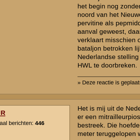
» Deze reactie is geplaatst op
1 september 2021 14:22
rzicht
«
Terug naar hoofdpagina
»
P
nadrukkelijk het recht voor om nieuwe berichten of reacties die voor
cussiegroep irrelevant zijn, onbetamelijk of onbegrijpelijk geformuleer
ommerciële lading hebben of inbreuk maken op de privacy van nog le
e zal pas
na goedkeuring
door de beheerders zichtbaar zijn in de discu
en daarin vermeldde gegevens en personalia - wordt na publicatie niet 
 een dwingende aanleiding is. Berichtenschrijvers zijn zelf verantwoorde
 hun berichten voordat deze worden gepost.
de
Gebruiksvoorwaarden
. Tevens verzoeken wij u om kennis te nemen
licht dat uw vraag daar al beantwoord wordt.
of ander beeldmateriaal op te nemen bij uw bericht, e-mail deze naar
verzorgen de plaatsing (meestal nog dezelfde dag).