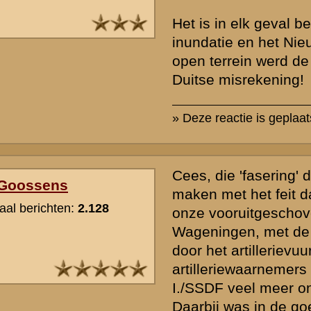
hten op onze website te beperken vragen wij u hieronder een eenvo
rden. Berichten worden alleen geaccepteerd indien deze vraag correct
*) = verplicht v
k naar de commandopost...
waarden
|
Begrippenlijst
|
Veelgestelde vragen
|
Afkortingen