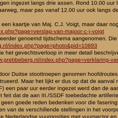
de eenheden
n Wageningen
ieel ingezet
 het beeld van
an) dit
ijk maar
 maar een link)
 (meest
ied noord van
hter de HWL
at tot de
rdt afgeslagen
kant. I./LSAH