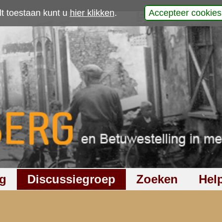
p
laats uw reactie
983
keer gelezen
4
reacties