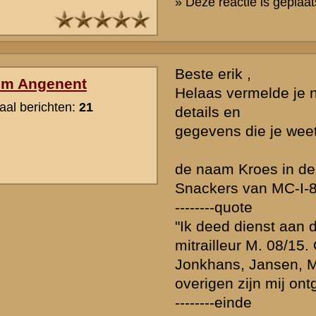
waarden
|
Begrippenlijst
|
Veelgestelde vragen
|
Afkortingen