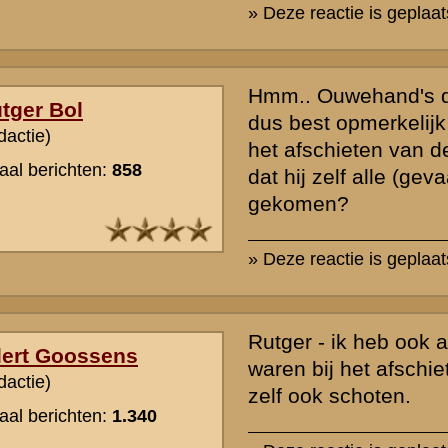
Mogelijk had je dat al zelf gezien en is niet dezelfde persoon ??
Groeten , Wim
» Deze reactie is geplaatst op
4 september 2004 09:29
Hoi Wim,
bedankt voor je reactie.
Dat stuk tekst had ik zelf inderdaad ook gevonden. Lijkt me niet ove
gaan aangezien het over het MC-I-8 R.I gaat.
Wat ik nog kan toevoegaan aan de informatie is de geboortedatum 
22 februari 1909 te Dalfsen.
Zijn rang weet ik helaas niet.
» Deze reactie is geplaatst op
6 september 2004 08:53
rzicht
«
Terug naar hoofdpagina
» Dit onder
k naar de commandopost...