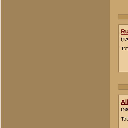
Erik
Totaal berichten:
4
«
Terug naar categorie-ove
«
Archeologisch onderzoe