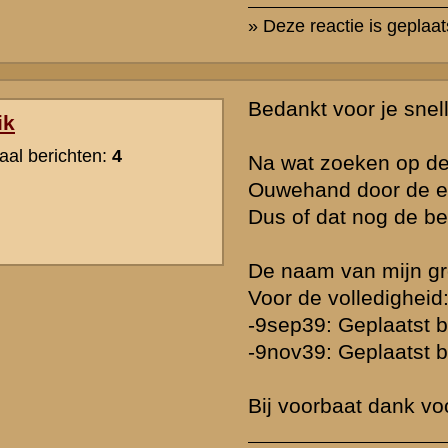
» Deze reactie is geplaatst op
6 augustus 2004 16:20
Rutger - ik heb ook al eens gehoord of gelezen dat mannen van II-
waren bij het afschieten van de beesten. Betrokken wil niet direct 
zelf ook schoten.
» Deze reactie is geplaatst op
6 augustus 2004 16:30
Beste erik ,
Helaas vermelde je niet de rang van je grootvader , of geboorteda
details en
gegevens die je weet zijn van belang omdat namen vaker voorkome
de naam Kroes in de verslagen 1 keer tegen bij het verslag van ser
Snackers van MC-I-8 R.I. Deze schrijft o.a.:
--------quote
"Ik deed dienst aan de Grebbe bij de M.C.-I-8 R.I. als stukscomma
mitrailleur M. 08/15. Onder mijn bevel dienden: korporaal Kroes en 
Jonkhans, Jansen, Mullenders, Vonk, Plat, Wierink, Peters; de na
overigen zijn mij ontgaan."
--------einde