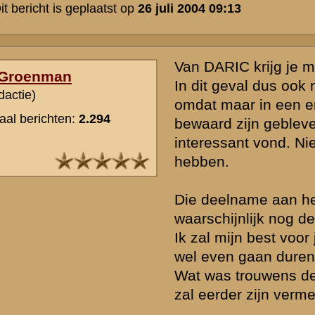
» Deze reactie is geplaatst op
26 juli 2004 11:31
Bedankt voor je snelle reactie.
Na wat zoeken op deze site las ik overigens dat het afschieten van 
Ouwehand door de eigenaar/medewerkers zelf is gedaan en niet door
Dus of dat nog de beste 'insteek' is, geen idee..
De naam van mijn grootvader: Bernardus Johannes Kroes
Voor de volledigheid:
-9sep39: Geplaatst bij het 19e depot bataljon, 5e depot compagnie
-9nov39: Geplaatst bij II-8-Regiment Infanterie
Bij voorbaat dank voor je actie.
» Deze reactie is geplaatst op
26 juli 2004 12:01
Hmm.. Ouwehand's dierenpark lag in het stellinggedeelte van I-8 R.I.
dus best opmerkelijk dat een soldaat van II-8 R.I. betrokken zou zij
het afschieten van de dieren! Daarnaast lijkt het uit het verhaal va
dat hij zelf alle (gevaarlijke) dieren heeft afgeschoten. Iemand al ie
gekomen?