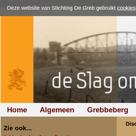
Deze website van Stichting De Greb gebruikt
cookies
om bezoekersaantallen te me
Home
Algemeen
Grebbeberg
Betuwestelling
Discussiegroep
Zie ook...
Veelgebruikte afkortingen
Discussiegroep
Begrippen en verklaringen
Onderwerp: Sectie
Veelgestelde vragen (FAQ)
Hulp bij zoektocht naar militair,
«
Terug naar categorie-ove
relatie of familielid
Erik
Totaal berichten:
4