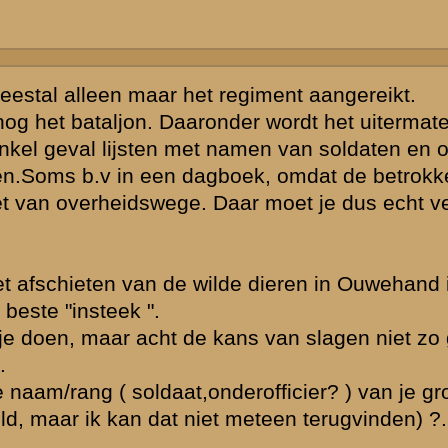
de dieren in
 militairen.
 Ik vind het
n geweest bij
n dhr. Ouwehand
ts meer te weten