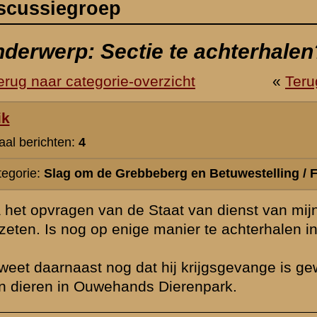
erg en Betuwestelling / Familie- en veteranenzaken
at van dienst van mijn grootvader weet ik inmiddels dat hij in het II-8 
anier te achterhalen in welke van de drie secties hij heeft gezeten?
hij krijgsgevange is geweest t/m 13 juni 1940 en betrokken was bij het
Dierenpark.
juli 2004 09:13
Van DARIC krijg je meestal alleen maar het regiment aangereikt.
In dit geval dus ook nog het bataljon. Daaronder wordt het uitermate
omdat maar in een enkel geval lijsten met namen van soldaten en o
bewaard zijn gebleven.Soms b.v in een dagboek, omdat de betrokke
interessant vond. Niet van overheidswege. Daar moet je dus echt ve
hebben.
Die deelname aan het afschieten van de wilde dieren in Ouwehand 
waarschijnlijk nog de beste "insteek ".
Ik zal mijn best voor je doen, maar acht de kans van slagen niet zo 
wel even gaan duren.
Wat was trouwens de naam/rang ( soldaat,onderofficier? ) van je gro
zal eerder zijn vermeld, maar ik kan dat niet meteen terugvinden) ?.