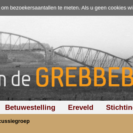
ten. Als u geen cookies wilt toestaan kunt u
hier klikken
.
Accepteer cookies
Ereveld
Stichting
Discussiegroep
Zoeken
Hel
 te achterhalen?
rzicht
«
Terug naar hoofdpagina
» Dit onder
3.