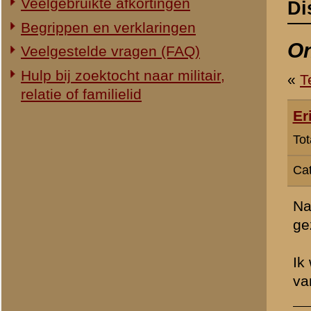
Categorie:
Slag om de Grebbeb
Na het opvragen van de Sta
gezeten. Is nog op enige m
Ik weet daarnaast nog dat 
van dieren in Ouwehands 
» Dit bericht is geplaatst op
26 
H Groenman
(redactie)
Totaal berichten:
2.294