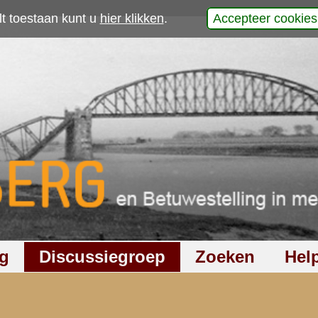
p
werp is gesloten
610
keer gelezen
6
reacties