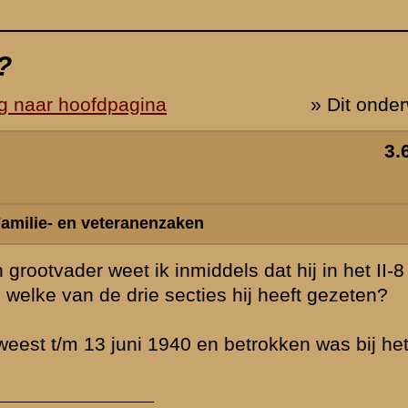
R.I heeft
 afschieten
 moeilijk,
nderofficieren
ne dat zelf
el geluk bij
is
groot. Het kan
otvader ( het