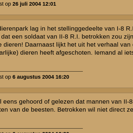
r mijn opa te
van mijn opa:
werp is gesloten
Zie ook...
»