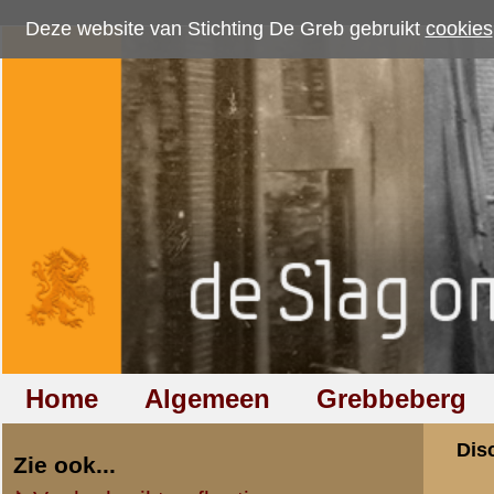
Deze website van Stichting De Greb gebruikt
cookies
om bezoekersaantallen te me
Home
Algemeen
Grebbeberg
Betuwestelling
Discussiegroep
Zie ook...
Veelgebruikte afkortingen
Discussiegroep
Begrippen en verklaringen
Onderwerp: Foto's
Veelgestelde vragen (FAQ)
Hulp bij zoektocht naar militair,
«
Terug naar categorie-ove
relatie of familielid
Domien de Keijzer
Totaal berichten:
1