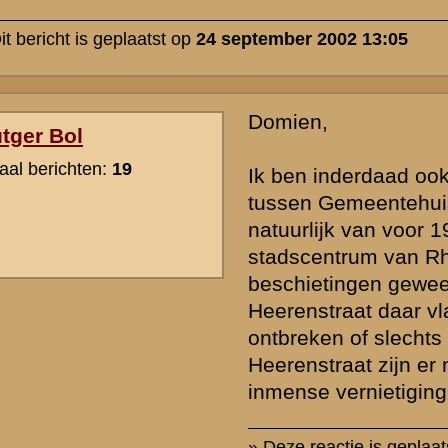
rzicht
«
Terug naar hoofdpagina
» Dit onder
k naar de commandopost...
waarden
|
Begrippenlijst
|
Veelgestelde vragen
|
Afkortingen