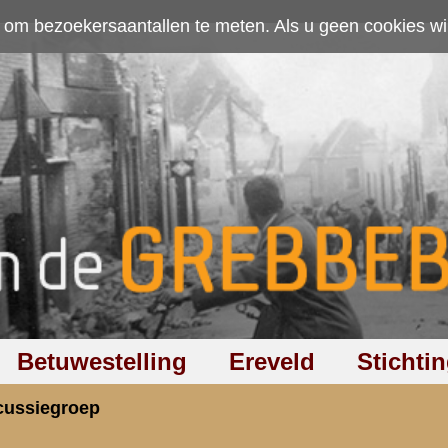
ten. Als u geen cookies wilt toestaan kunt u
hier klikken
.
Accepteer cookies
Ereveld
Stichting
Discussiegroep
Zoeken
Hel
 genomen vanaf Stadhuis in oostelijke richting
rzicht
«
Terug naar hoofdpagina
» Dit onder
3.