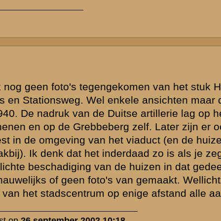
werp is gesloten
Zie ook...
»