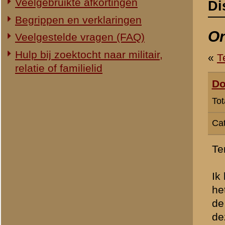
Categorie:
Slag om de Grebbe
Ten eerste complimenten v
Ik ben zelf woonachtig in
het stadhuis in oostelijke 
de meidagen niet zo "zwaa
deze huizen nog overeind 
» Dit bericht is geplaatst op
24 
Rutger Bol
Totaal berichten:
19