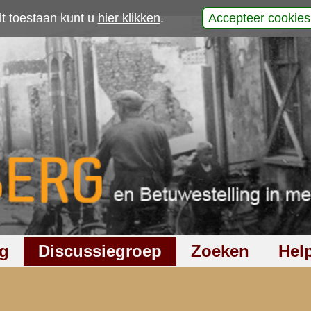
p
.
werp is gesloten
727
keer gelezen
1
reactie