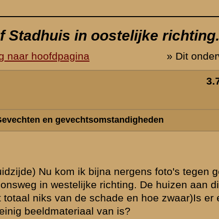
 genomen vanaf
 zijde zijn in
een reden dat
eerenstraat
ie zijn
et
ok nog wel
n in de
egt: vanwege het
lte van de
 trok de
andacht?