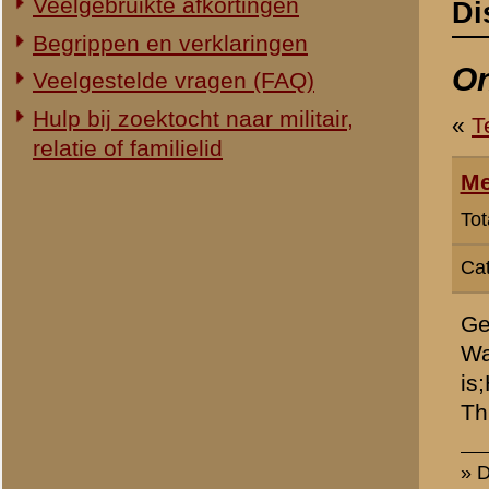
Categorie:
Slag om de Grebbeb
Geachte Redaktie,
Wat goed van U,dat ik het
is;H.J.M.Rurup.Ik heb de f
Th.A.M.Rurup.
» Dit bericht is geplaatst op
11 
«
Terug naar categorie-ove
«
Archeologisch onderzoe
© 1998-2026
Stichting De Greb
|
Overzicht recente aanvullingen
|
Gebruiksvoor