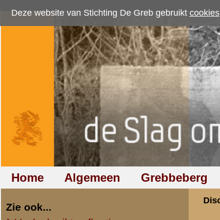
Deze website van Stichting De Greb gebruikt
cookies
om bezoekersaantallen te me
Home
Algemeen
Grebbeberg
Betuwestelling
Discussiegroep
Zie ook...
Veelgebruikte afkortingen
Discussiegroep
Begrippen en verklaringen
Onderwerp: foto v
Veelgestelde vragen (FAQ)
Hulp bij zoektocht naar militair,
«
Terug naar categorie-ove
relatie of familielid
Mevrouw Th.A.M.Rurup,t
Totaal berichten:
1