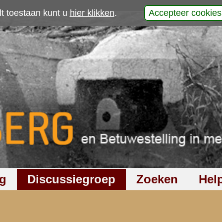
p
werp is gesloten
783
keer gelezen