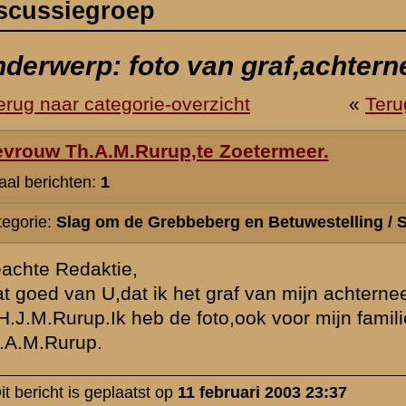
erg en Betuwestelling / Slachtoffers en erevelden
 graf van mijn achterneef zomaar op de pc. zie.De naam van mijn acht
oto,ook voor mijn familie uitgeprint.Dank U wel!!!
februari 2003 23:37
rzicht
«
Terug naar hoofdpagina
» Dit onder
k naar de commandopost...
waarden
|
Begrippenlijst
|
Veelgestelde vragen
|
Afkortingen