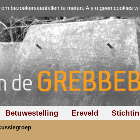
ten. Als u geen cookies wilt toestaan kunt u
hier klikken
.
Accepteer cookies
Ereveld
Stichting
Discussiegroep
Zoeken
Hel
an graf,achterneef.
rzicht
«
Terug naar hoofdpagina
» Dit onder
3.
e Zoetermeer.