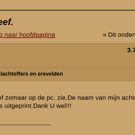
erneef
werp is gesloten
Zie ook...
»