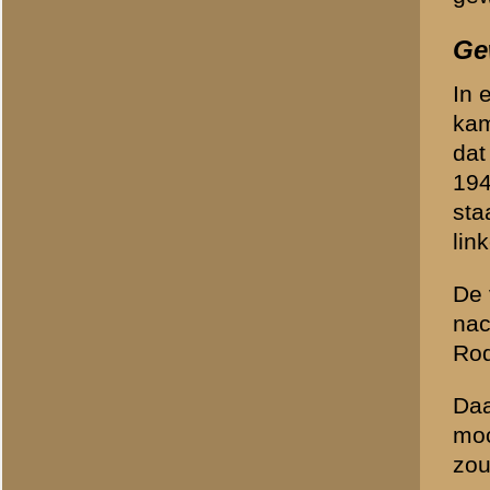
27456
Gool, van
27344
Haagmans
27123
Haagsman
27365
Haas, de
27383
Hagenbeek
32891
Hinlopen
27359
Huisman
27357
Immink
27513
Janssen
27360
Kers
27171
Kersten
27381
Klaassens
29273
Knegt, de
27391
Knippenberg