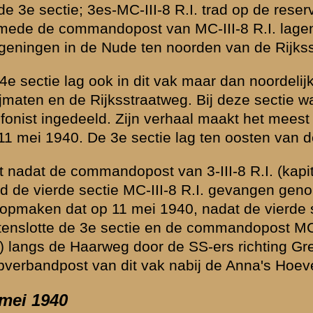
n van krijgsgevangenen.
Jagtenberg
verklaarde hierover expliciet:
“Als
tsers onder ijselijk gekrijs tussen onze benen door kennelijk om de an
en 6 mannen en raakten een aantal gewond. Van de infanterie-eenheid in
n raakten er negen gewond hoofdzakelijk aan armen en benen. Aange
nnen gewond zijn geraakt, voor het overgrote deel door schotwonden in
ar een van was lijkt het meer dan aannemelijk dat ook Haagsman het
vele Duitse schendingen in de voorpostenstrook (de Nude).
rs vertelde Haagsman dat hij gewond raakte toen er al verscheidene van
. Hij bracht de nacht door in een sloot (zelf sprak hij over enkele na
aarschijnlijk bedoelde hij tussen meerdere doden en gewonden. De vol
r een Duits officier, die hem naar Arnhem in het ziekenhuis bracht. In
ld, alsmede dat hij te Wageningen gewond raakte door een geweerkog
luitend bij de Duitse schendingen, c.q. oorlogsmisdaden zoals Jagtenb
 1940) werd hij ze hem naar een Lazaret in Emmerich gebracht. Aange
al was, en het ziekenhuis werd getroffen, gingen de gewonden met ee
n in Noordoost Duitsland.
ret van het gevangenkamp te liggen gedurende ongeveer drie weken, d
e tijd daarna kregen de Hollanders te horen dat ze op woensdag terug 
aagsman werd, voor de reis van achtentwintig uur naar Westervoort,