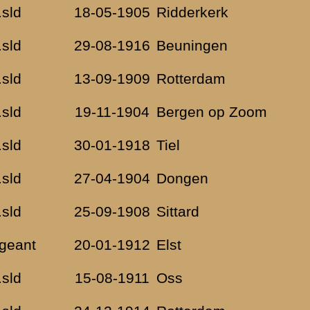
en en een paar
na schoon
eling. Ze werden