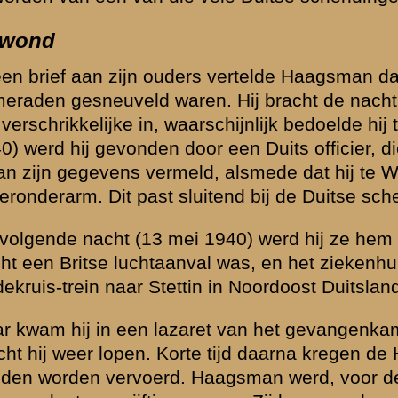
Cornelis
dpl.sld
27-04-1904
Dongen
Gerardus
dpl.sld
25-09-1908
Sittard
Sake Jan
sergeant
20-01-1912
Elst
Frans
dpl.sld
15-08-1911
Oss
Antoon
dpl.sld
24-12-1914
Rotterdam
Carel
dpl.kpl/sgt
26-10-1915
Den Haag
Hermanus
dpl.sld
20-01-1918
Ambt Hardenberg
Arend
dpl.sld
08-09-1918
Rijssen
Jacobus
dpl.sld
07-09-1906
Kessel
Dirk
dpl.sld
12-11-1918
Bathinen
Hendrikus
dpl.kpl/sgt
09-11-1916
Groesbeek
Hendrik
dpl.sld
10-07-1917
Anloo
Cornelis
dpl.sld
24-05-1904
Gouda
Paulus
dpl.kpl/sgt
29-11-1919
Heythuysen