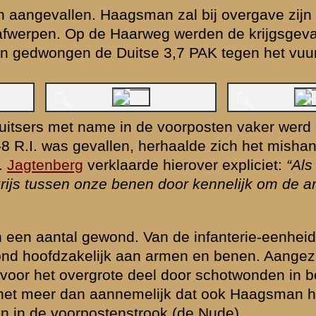
ijgsgevangenen
t