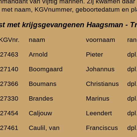
Berkel en
Nicolaas
dpl.sld
11-12-1919
Rodenrijs
Dirk
dpl.kpl/sgt
17-06-1907
Goes
Gerard
dpl.sld
01-08-1918
Nieuw-Leusen
Jan
dpl.sld
30-11-1915
Amelo
n
Cornelis
dpl.sld
20-12-1904
Rotterdam
Arie
dpl.sld
15-10-1904
Rotterdam
Arnoldus
dpl.sld
30-09-1904
Oss
Petrus
dpl.sld
14-10-1911
Elst
Hermanus
dpl.sld
25-03-1908
Denekamp
Albertus
dpl.sld
02-04-1905
Vriezenveen
Gerardus
dpl.sld
15-05-1906
Losser
Theodorus
dpl.sld
24-03-1919
Amsterdam
Johannus
dpl.sld
31-12-1913
Arnhem
Jaap
dpl.sld
03-10-1904
s-Gravendeel