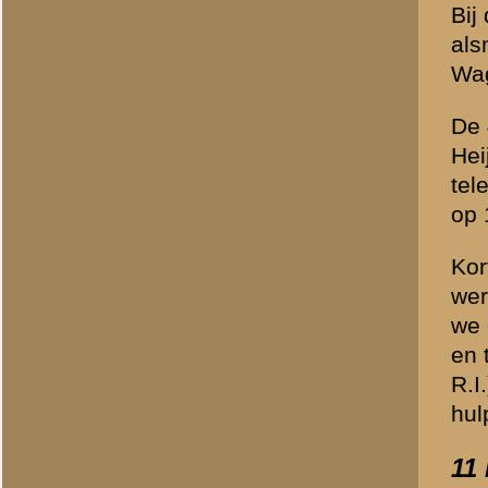
levende schilden gebruike
genoeg ging schoten de Dui
houden.”
Van MC-III-8 R.I. sneuveld
R.I. sneuvelden 16 man e
III-8 R.I. in totaal 16 ma
onderarmen en Haagsman da
geworden van een van die 
Gewond
In een brief aan zijn oude
kameraden gesneuveld waren
dat verschrikkelijke in, w
1940) werd hij gevonden doo
staan zijn gegevens verme
linkeronderarm. Dit past s
De volgende nacht (13 mei
nacht een Britse luchtaanv
Rodekruis-trein naar Stetti
Daar kwam hij in een laza
mocht hij weer lopen. Kort
zouden worden vervoerd. H