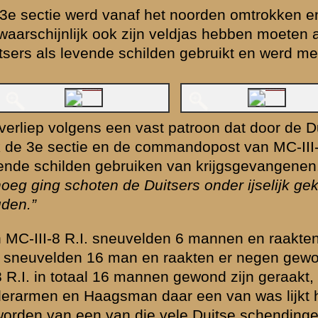
annen. Zij kwamen daar op donderdagmiddag om twee uur aan. De kr
 geboortedatum en plaats opgenomen in onderstaande lijst.
genen Haagsman - Transport Neubrandenburg - Westervoor
voornaam
rang
geb dat
geb plaats
Pieter
dpl.sld
02-02-1904
Rotterdam
Johannus
dpl.sld
14-03-1914
Voorburg
Christianus
dpl.sld
02-01-1907
Maastricht
Marinus
dpl.kpl/sgt
15-71904
Axel
Leendert
dpl.sld
29-09-1904
Middelharnis
Franciscus
dpl.sld
02-06-1904
Tilburg
Johannus
dpl.sld
18-05-1905
Ridderkerk
Petrus
dpl.sld
29-08-1916
Beuningen
Antonius
dpl.sld
13-09-1909
Rotterdam
Johannus
dpl.sld
19-11-1904
Bergen op Zoom
an der
Albertus
dpl.sld
30-01-1918
Tiel