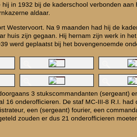
ndant. De sectie
erg en
ijk over de
berg als seiner-
 R.I. in dit deel
ur was gevallen
tenberg
kunnen
weg belaagd werd
sectie (MC-III-8
g de
helm uitrusting
vangenen door de
in te slepen.
gebruikt. Nadat
delen en als