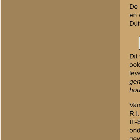
commandant van vijftig m
zijn met naam, KGVnummer,
Lijst met krijgsgevan
KGVnr.
naam
27463
Arnold
27140
Boomgaard
27366
Boumans
27330
Brandes
27454
Caljouw
27461
Caulil, van
27150
Die, van
27151
Ermers
27180
Etten, van
27462
Franken
27130
Frankfoort, v