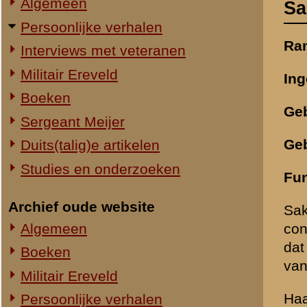
Studies en onderzoeken
Functie:
groeps/stukscom
Archief oude website
Sake Jan Haagsman was s
Algemeen
concrete verslagen zijn waa
dat hij hoogstwaarschijnli
Boeken
van het derde bataljon van 
Militair Ereveld
Haagsman voerde dan het b
Persoonlijke verhalen
de Grebbeberg. Zijn ondero
Ouwehand's Dierenpark
depotbataljon in Arnhem i
Sergeant Meijer
Tijdens de opleiding kwam 
Studies
en moet hij als sergeant-ti
totdat hij bij de algehele
Zie ook:
Algemeen 1939-'40
De MC had organiek vier s
afstandsmeters waarvan een
sergeant toegevoegd, een 
(sergeant) en een menagem
bij MC-III-8 R.I.