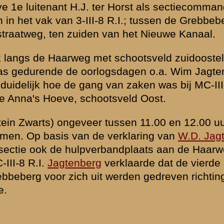
 het niet vlug
gst er goed in te
 dit vak; 3-III-8
zien van de MC-
 bovenbenen en
 slachtoffer is
 zijn beste
chten), tussen al
gende dag (12 mei
 de Duitse lijsten
el in de
erg die beschreef.
zien daar in de
n speciale
e laatste week
naar Holland
 aangewezen als