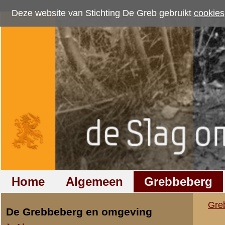
Deze website van Stichting De Greb gebruikt
cookies
om bezoekersaantallen te me
Home
Algemeen
Grebbeberg
Betuwestelling
Grebbeberg
»
Verhalen en artik
De Grebbeberg en omgeving
Algemeen
Sake Jan Haagsma
Persoonlijke verhalen
Rang/stand:
Dienstplichti
Interviews met veteranen
Militair Ereveld
Ingedeeld bij:
MC-III-8 R.I
Boeken
Geboortedatum:
20 janua
Sergeant Meijer
Geboorteplaats:
Elst (Gld)
Duits(talig)e artikelen