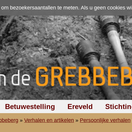
ten. Als u geen cookies wilt toestaan kunt u
hier klikken
.
Accepteer cookies
Ereveld
Stichting
Discussiegroep
Zoeken
Hel
elen
»
Persoonlijke verhalen
»
8e Regiment Infanterie
n
g sergeant
.
Sergeant Sake J
1939
»
meer
ri 1912
.