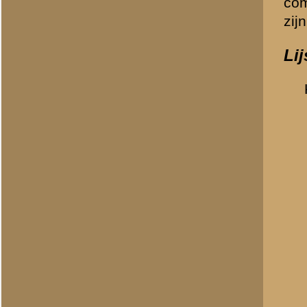
27377
Koppert
27155
Korte, de
27358
Lammertsen
27148
Morsche, ter
27452
Naaktgebore
27466
Otte
27467
Rossum, van
27134
Rutjes
27375
Schiphorst
32915
Schotman
27382
Snippers
27164
Stoke
27189
Tije, ten
27458
Tuinder, den