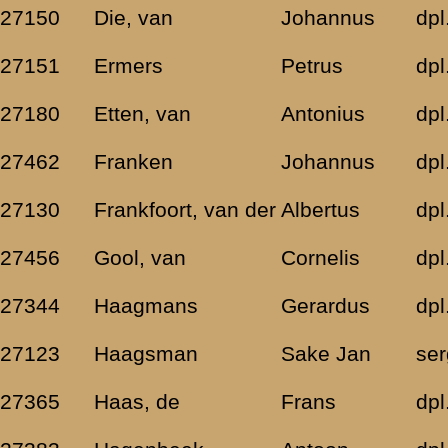
Adrianus
dpl.sld
05-01-1904
Rotterdam
Jacobus
dpl.sld
25-03-1914
Nijmegen
Pieter
dpl.sld
25-05-1904
Dordrecht
Cornelis
dpl.sld
08-10-1904
Rotterdam
Petrus
dpl.sld
18-02-1904
Gouda
s
Leendert
dpl.sld
20-08-1906
Amsterdam
Jan
dpl.sld
05-07-1918
Onstwedde
Johannus
dpl.sld
01-05-1919
Azewijn
Cornelis
dpl.sld
31-10-1904
sHeer Arendskerke
Johannes
dpl.sld
12-01-1911
Gulpen
Johannus
dpl.sld
12-07-1919
Rotterdam
men in lange rijen naar Musis Sacrum waar ze eerst echte koffie kreg
gens werden ze naar 't bad gebracht en door artsen onderzocht, om 
ben, weer naar Musis te gaan voor de verdere administratieve afhand