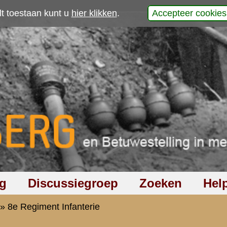
p
an Haagsman in