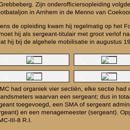
I-8 R.I. trad op de reserve 1e luitenant H.J. ter Horst als sectiecomma
n MC-III-8 R.I. lagen in het vak van 3-III-8 R.I.; tussen de Grebbeb
 noorden van de Rijksstraatweg, ten zuiden van het Nieuwe Kanaal.
t vak maar dan noordelijk langs de Haarweg met schootsveld zuidoostel
atweg. Bij deze sectie was gedurende de oorlogsdagen o.a. Wim Jagten
verhaal maakt het meest duidelijk hoe de gang van zaken was bij MC-III-8
tie lag ten oosten van de Anna's Hoeve, schootsveld Oost.
 van 3-III-8 R.I. (kapitein Zwarts) ongeveer tussen 11.00 en 12.00 u
III-8 R.I. gevangen genomen. Op basis van de verklaring van
W.D. Jag
1940, nadat de vierde sectie ook de hulpverbandplaats aan de Haar
 en de commandopost MC-III-8 R.I.
Jagtenberg
verklaarde dat de vierde 
r de SS-ers richting Grebbeberg voor zich uit werden gedreven richtin
k nabij de Anna's Hoeve.
t noorden omtrokken en aangevallen. Haagsman zal bij overgave zijn 
n veldjas hebben moeten afwerpen. Op de Haarweg werden de krijgsge
den gebruikt en werd men gedwongen de Duitse 3,7 PAK tegen het vuur 
st patroon dat door de Duitsers met name in de voorposten vaker werd 
mmandopost van MC-III-8 R.I. was gevallen, herhaalde zich het mishan