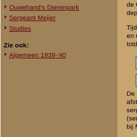
Bij de 3e sectie; 3es-MC-II
alsmede de commandopost va
Wageningen in de Nude ten
De 4e sectie lag ook in di
Heijmaten en de Rijksstra
telefonist ingedeeld. Zijn 
op 11 mei 1940. De 3e sec
Kort nadat de commandopost
werd de vierde sectie MC-
we opmaken dat op 11 mei 
en tenslotte de 3e sectie
R.I.) langs de Haarweg doo
hulpverbandpost van dit va
11 mei 1940
De 3e sectie werd vanaf he
en waarschijnlijk ook zij
Duitsers als levende schil
Dit verliep volgens een va
ook de 3e sectie en de co