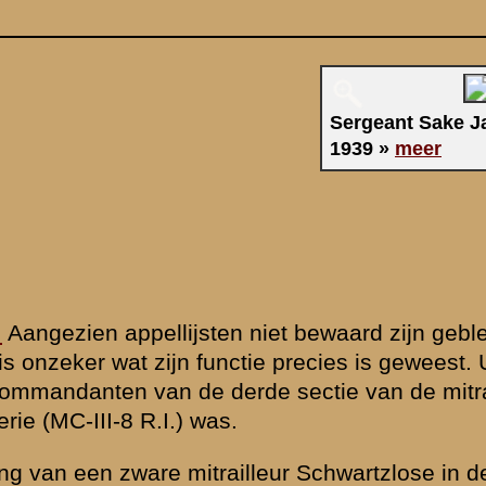
even en er geen
Uitgangspunt is
railleurcompagnie
e voorposten van
het 8e
rschool afgerond
t burgerleven
erdeel.
n 2
 organiek een
nt korpstrein
 zijn ingedeeld