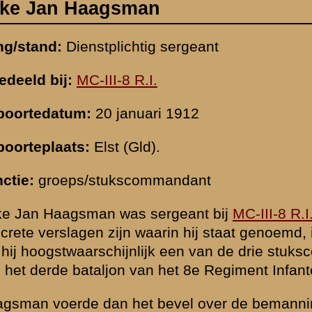
mandant
ergeant bij
MC-III-8 R.I.
Aangezien appellijsten niet bewaard zijn gebl
rin hij staat genoemd, is onzeker wat zijn functie precies is geweest. 
jk een van de drie stukscommandanten van de derde sectie van de mit
het 8e Regiment Infanterie (MC-III-8 R.I.) was.
evel over de bemanning van een zware mitrailleur Schwartzlose in d
fficiersopleiding volgde hij in 1932 bij de kaderschool verbonden aan 
n de Menno van Coekoornkazerne aldaar.
hij regelmatig op het Fort Westervoort. Na 9 maanden had hij de kade
tulair met groot verlof naar huis zijn gegaan. Hij hernam zijn werk in he
 mobilisatie in augustus 1939 werd geplaatst bij het bovengenoemde ond
ectiën, elke sectie had doorgaans 3 stukscommandanten (sergeant) e
 sergeant; dus in totaal 16 onderofficieren. De staf MC-III-8 R.I. had
SMA of sergeant administrateur, een (sergeant) fourier, een commanda
eester (sergeant). Opgeteld zouden er dus 21 onderofficieren moeten