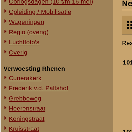
Verwoesting Rhenen
rij 3
- zomer 1940
Cunerakerk
»
meer info
Toegevoegd:
14 mei 2012
Frederik v.d. Paltshof
Grebbeweg
Heerenstraat
Koningstraat
Kruisstraat
102.
Hollandse graven in r
Molenstraat
- 1945
»
meer info
Torenstraat
Toegevoegd:
4 jan 2013
Overig Rhenen
Lokatie onbekend
Militair Ereveld
Algemeen
103.
Nederlandse graven 
Berging en identificatie
rij 7
- 1940/1941
Nederlandse graven
»
meer info
Duitse graven
Toegevoegd:
28 feb 2013
Monumenten
Naoorlogs
Lokaties