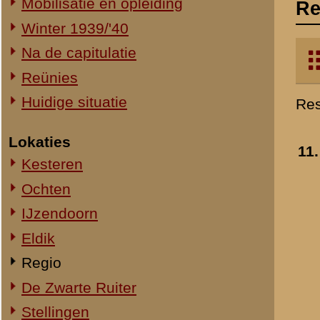
Kesteren
Ochten
IJzendoorn
Eldik
Regio
De Zwarte Ruiter
Stellingen
Onderdelen
44e Regiment Infanterie (44 R.I.)
1e Bataljon 44 R.I. (I-44 R.I.)
2e Bataljon 44 R.I. (II-44 R.I.)
46e Regiment Infanterie (46 R.I.)
12.