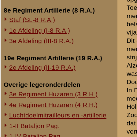
Toen ik een 200 meter teru
Onderwerp gerelateerd
soldaten van mijn eigen g
Opblazen spoorbrug bij Rhenen
Hierna heb ik ook luitenan
moet ik ontkennend beantwo
Onderzoek Ouwehand
niemand meer gezien.
Pfeifpatronen
Ondertusschen was er een 
Inspectietochten C.V. 1940
blijven waar ik was en rust
Strafprocessen 1941-1942
hier ook nog kwijtgeraakt.
De 2e Pinksterdag, toen het
Overige rapporten
Rhenen in de stellingen va
Aldus geschiedde en na ee
was echter geen straat of h
over de spoorbaan.
Hierdoor raakte ik bij het
ik nog met de 3 soldaten v
Ik ben toen ongeveer een 
belandde ik in de loopgra
mitrailleurs, waar Cadet-v
in rang kon vinden heb ik 
Hier hebben wij den geheel
ongeveer 4 à 5 uur in den
gebombardeerd. Even daarn
Ook wij sloten ons bij de e
Even voor Amerongen werden
en wij moesten ons ingrave