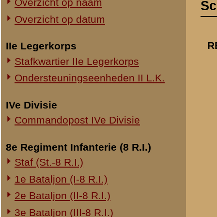
Onderwerp
:
Commandopost IVe Divisie
Krijgsgeschiede
8e Regiment Infanterie (8 R.I.)
Staf (St.-8 R.I.)
1e Bataljon (I-8 R.I.)
Ik verzoek U m
2e Bataljon (II-8 R.I.)
Sectie en van 
Het is daarbij 
3e Bataljon (III-8 R.I.)
aldaar werden g
Ondersteuningseenheden 8 R.I.
verder met Uwe
Hierbij verneem
11e Regiment Infanterie (11 R.I.)
gezien en in be
2e Bataljon (II-11 R.I.)
Van eventueele
3e Bataljon (III-11 R.I.)
Ondersteuningseenheden 11 R.I.
19e Regiment Infanterie (19 R.I.)
Staf (St.-19 R.I.)
Aan
den voormaligen
1e Bataljon (I-19 R.I.)
dienstplichtigen sergeant
2e Bataljon (II-19 R.I.)
T.W.C. Rohn
3e Bataljon (III-19 R.I.)
Broerdijk 23
Nijmegen
Ondersteuningseenheden 19 R.I.