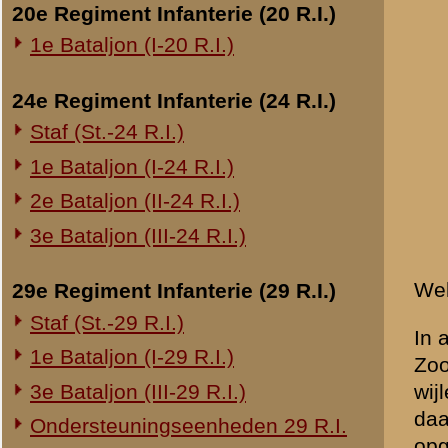
was te Doorn. Daar de aut
Doorn nog een derde auto b
Overige legeronderdelen
In Doorn aangekomen, bega
3e Regiment Huzaren (3 R.H.)
mededeeling, dat wij ons 
4e Regiment Huzaren (4 R.H.)
Holleweg te Rhenen zou b
Zoo reden wij dan naar Rh
Luchtdoelmitrailleurs en -artillerie
dat hij tot ons bataljon be
1-II Bataljon Pag.
vertelde mij, dat deze zic
1-IV Bataljon Pag.
lieten ons verder rijden na
4e Compagnie Pioniers (4 C.P.)
Op ongeveer 200 meter voo
verder te rijden en wij besl
4e Mitrailleurcompagnie (4 M.C.)
een kapitein van de Marech
4-II Auto Bataljon
Precies wist deze het echt
11e Grens Bataljon (11 G.B.)
eens vooruit trekken, moge
16e Mitrailleurcomp. (16 M.C.)
Het bevel werd uitgevoerd 
Ouwehand. Hier hebben wij
1e Bataljon (I-46 R.I.)
nader te onderzoeken. In d
3-I-10 R.I. inzake kapitein Sluis
Daniëls niets wijzer omtre
en wij op totaal vreemd ter
Overige artillerie-onderdelen
van de Marechaussee en di
Rijnbatterij
luitenant Daniëls begaf zic
op de weg en voor ons in 
1e Afdeling (I-15 R.A.)
kwamen op ons toe, ook hoo
1e Afdeling (I-16 R.A.)
mij, gezien de enorme verw
2e Artillerie Meet Compagnie
met eenigen van mijn secti