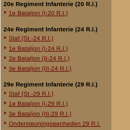
Sergeant Dijkm
Zondagmiddag
Overige legeronderdelen
3e Regiment Huzaren (3 R.H.)
Sergeant Dijkm
4e Regiment Huzaren (4 R.H.)
aangevallen zo
aanmeldde. Blij
Luchtdoelmitrailleurs en -artillerie
15 minuten bere
1-II Bataljon Pag.
Kapitein toege
1-IV Bataljon Pag.
berichten aan d
4e Compagnie Pioniers (4 C.P.)
de M.C.-II ook
tot de laatste
4e Mitrailleurcompagnie (4 M.C.)
gevochten en a
4-II Auto Bataljon
weer terug naar
11e Grens Bataljon (11 G.B.)
aan de stelling 
16e Mitrailleurcomp. (16 M.C.)
Toen de nacht a
1e Bataljon (I-46 R.I.)
en toe werd er 
3-I-10 R.I. inzake kapitein Sluis
de schemering 
gevuurd werd, 
Overige artillerie-onderdelen
oogenblik totd
Rijnbatterij
bewegen en we 
geraakt waren.
1e Afdeling (I-15 R.A.)
1e Afdeling (I-16 R.A.)
Maar toen ik d
zag. Daar dat n
2e Artillerie Meet Compagnie