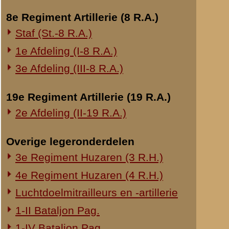
loopgraaf. Doch
ze niet ver va
Onderwerp gerelateerd
mogelijk. Metee
Opblazen spoorbrug bij Rhenen
de schuilnis be
Onderzoek Ouwehand
me plat op de 
Pfeifpatronen
loopgraaf waar
(hij was in het
Inspectietochten C.V. 1940
rechterzij vol 
Strafprocessen 1941-1942
Overige rapporten
Toch was ik er 
gelegenheid naa
de Bataljonsco
liet brengen, w
gelegen en de 
ons voor vervo
één uit Hengelo
eigen houtje n
een Roode-Krui
Elisabethsgast
Zoo eindigde vo
van Sergeant Di
kalmereerende u
ook met de mees
Hopend dat U mi