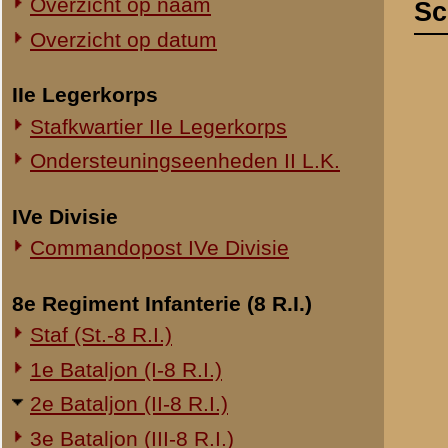
Commandopost IVe Divisie
Gaarne voldoe 
schrijven. Mij
8e Regiment Infanterie (8 R.I.)
van der Kolk en
Staf (St.-8 R.I.)
van M.C.-II-8 R.
1e Bataljon (I-8 R.I.)
Regimentscomm
2e Bataljon (II-8 R.I.)
Vrijdag
3e Bataljon (III-8 R.I.)
's Morgens half
Ondersteuningseenheden 8 R.I.
stond en weldr
afmarsch naar d
11e Regiment Infanterie (11 R.I.)
zes, Kapitein H
tot het uiters
2e Bataljon (II-11 R.I.)
de burgers van
3e Bataljon (III-11 R.I.)
Ondersteuningseenheden 11 R.I.
Die eerste dag 
boomen werden 
19e Regiment Infanterie (19 R.I.)
koesterden wij 
moest er munit
Staf (St.-19 R.I.)
waren verkeerd
1e Bataljon (I-19 R.I.)
we legerden ons 
2e Bataljon (II-19 R.I.)
aflossende voo
3e Bataljon (III-19 R.I.)
kanonnen en fl
artillerie was 
Ondersteuningseenheden 19 R.I.
slapen, wat we