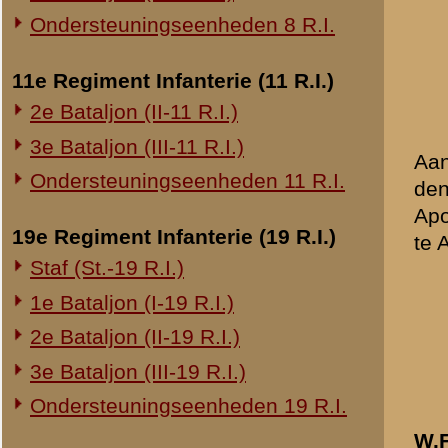
20e Regiment Infanterie (20 R.I.)
TELEFOON 95765
1e Bataljon (I-20 R.I.)
24e Regiment Infanterie (24 R.I.)
Staf (St.-24 R.I.)
In antwoord op 
1e Bataljon (I-24 R.I.)
gezondheid 1e k
In den morgen 
2e Bataljon (II-24 R.I.)
de hoofdweerst
3e Bataljon (III-24 R.I.)
hulpverbandplaa
Commandopost o
29e Regiment Infanterie (29 R.I.)
gezondheid 2e 
Staf (St.-29 R.I.)
Paris, die blijk
1e Bataljon (I-29 R.I.)
omgeving. Dit w
moest verlaten 
3e Bataljon (III-29 R.I.)
inderdaad in ho
Ondersteuningseenheden 29 R.I.
van mijn Comm
zich daar een 
8e Regiment Artillerie (8 R.A.)
hulp te verstr
Staf (St.-8 R.A.)
Toen ik in den
1e Afdeling (I-8 R.A.)
de verzorging v
toevoegde. Ik 
3e Afdeling (III-8 R.A.)
te gaan en, zo
hulp. (Door ge
19e Regiment Artillerie (19 R.A.)
te eenenmale on
2e Afdeling (II-19 R.A.)