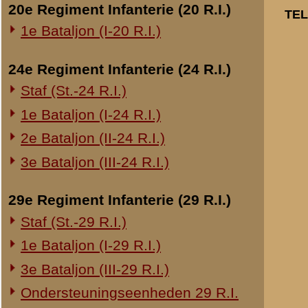
Rhenen te sture
krijgsgevangens
Overige legeronderdelen
opdracht behoor
3e Regiment Huzaren (3 R.H.)
Te Uwer inlicht
4e Regiment Huzaren (4 R.H.)
oorlogsdagen, 
officieren van 
Luchtdoelmitrailleurs en -artillerie
gezondheid 2e k
1-II Bataljon Pag.
1-IV Bataljon Pag.
[
Opmerkingen i
verlaten en ber
4e Compagnie Pioniers (4 C.P.)
den nacht zijn 
4e Mitrailleurcompagnie (4 M.C.)
van 15 Mei, to
4-II Auto Bataljon
dan naar zijn 
Paris weer get
11e Grens Bataljon (11 G.B.)
16e Mitrailleurcomp. (16 M.C.)
1e Bataljon (I-46 R.I.)
3-I-10 R.I. inzake kapitein Sluis
Aan:
Overige artillerie-onderdelen
Zijne Excellentie, luitenan
Rijnbatterij
Adjudant in Buitengewonen
1e Afdeling (I-15 R.A.)
J.J.G. Baron van Voorst tot
Voorzitter van de Commissi
1e Afdeling (I-16 R.A.)
2e Artillerie Meet Compagnie