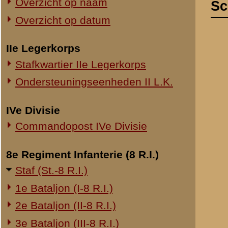
Commandopost IVe Divisie
De Commissie M
8e Regiment Infanterie (8 R.I.)
optreden van de
Staf (St.-8 R.I.)
de gevechten o
1e Bataljon (I-8 R.I.)
De Commissie za
2e Bataljon (II-8 R.I.)
3e Bataljon (III-8 R.I.)
Ondersteuningseenheden 8 R.I.
11e Regiment Infanterie (11 R.I.)
2e Bataljon (II-11 R.I.)
3e Bataljon (III-11 R.I.)
Aan:
Ondersteuningseenheden 11 R.I.
den Kolonel buiten dienst
Apollolaan 81 a
19e Regiment Infanterie (19 R.I.)
te AMSTERDAM.
Staf (St.-19 R.I.)
1e Bataljon (I-19 R.I.)
============
2e Bataljon (II-19 R.I.)
3e Bataljon (III-19 R.I.)
Ondersteuningseenheden 19 R.I.
W.F. HENNINK