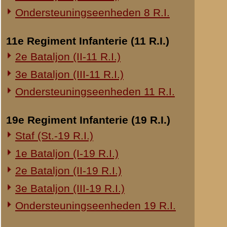
20e Regiment Infanterie (20 R.I.)
in de buurt aanwezi
1e Bataljon (I-20 R.I.)
Dank zij het gezond
is het gelukt kanonn
24e Regiment Infanterie (24 R.I.)
brengen.
Staf (St.-24 R.I.)
Ik stel U voor, den
heeft verricht, voor
1e Bataljon (I-24 R.I.)
2e Bataljon (II-24 R.I.)
de wachtmeester PIJ
3e Bataljon (III-24 R.I.)
Gelijk blijkt uit h
PIJPERS mede gehol
29e Regiment Infanterie (29 R.I.)
flink optreden is het
Staf (St.-29 R.I.)
Waar de wachtmeester
1e Bataljon (I-29 R.I.)
hem ter zake eervol
3e Bataljon (III-29 R.I.)
de cadet-vaandrig Van
Ondersteuningseenheden 29 R.I.
In den voormiddag v
eenige uit het voorte
8e Regiment Artillerie (8 R.A.)
bevindende watertore
Staf (St.-8 R.A.)
in onze batterij had 
1e Afdeling (I-8 R.A.)
geweest. De kornet 
3e Afdeling (III-8 R.A.)
van de batterij gel
vooruit in het voort
19e Regiment Artillerie (19 R.A.)
onze handen was en 
ongerustheid uit de 
2e Afdeling (II-19 R.A.)