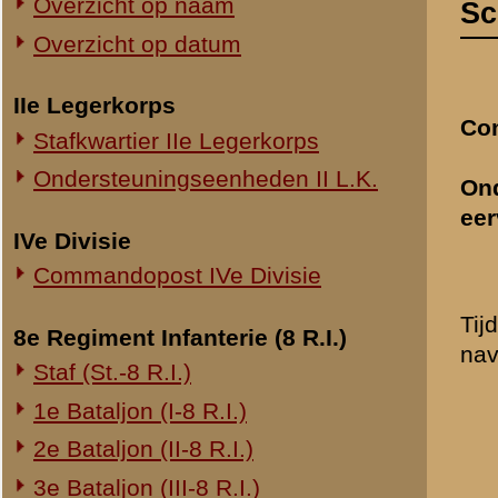
Commandopost IVe Divisie
Tijdens de gevechten, waa
8e Regiment Infanterie (8 R.I.)
navolgende personen zich 
Staf (St.-8 R.I.)
1e Bataljon (I-8 R.I.)
de wachtmeester Spa
2e Bataljon (II-8 R.I.)
commandant voertui
Op 13 Mei bevonden 
3e Bataljon (III-8 R.I.)
te Elst, terwijl de b
Ondersteuningseenheden 8 R.I.
commando van den 
Omstreeks den midda
11e Regiment Infanterie (11 R.I.)
geslagen, iedereen 
2e Bataljon (II-11 R.I.)
wachtmeester Spaarg
3e Bataljon (III-11 R.I.)
marcheeren in Westel
adviseerde zulks te
Ondersteuningseenheden 11 R.I.
Hoewel door een der
Spaargaren met de v
19e Regiment Infanterie (19 R.I.)
Amerongen - Rhenen
Staf (St.-19 R.I.)
wachtmeester PIJPE
1e Bataljon (I-19 R.I.)
Spaargaren naar Am
2e Bataljon (II-19 R.I.)
aanvankelijk veel vl
haast tegen vijande
3e Bataljon (III-19 R.I.)
doorgereden en kwam
Ondersteuningseenheden 19 R.I.
de order had ontvan
De batterij was op 