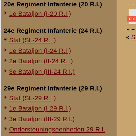
Overige legeronderdelen
3e Regiment Huzaren (3 R.H.)
4e Regiment Huzaren (4 R.H.)
Luchtdoelmitrailleurs en -artillerie
1-II Bataljon Pag.
1-IV Bataljon Pag.
4e Compagnie Pioniers (4 C.P.)
4e Mitrailleurcompagnie (4 M.C.)
4-II Auto Bataljon
11e Grens Bataljon (11 G.B.)
16e Mitrailleurcomp. (16 M.C.)
1e Bataljon (I-46 R.I.)
3-I-10 R.I. inzake kapitein Sluis
Overige artillerie-onderdelen
Rijnbatterij
1e Afdeling (I-15 R.A.)
1e Afdeling (I-16 R.A.)
2e Artillerie Meet Compagnie