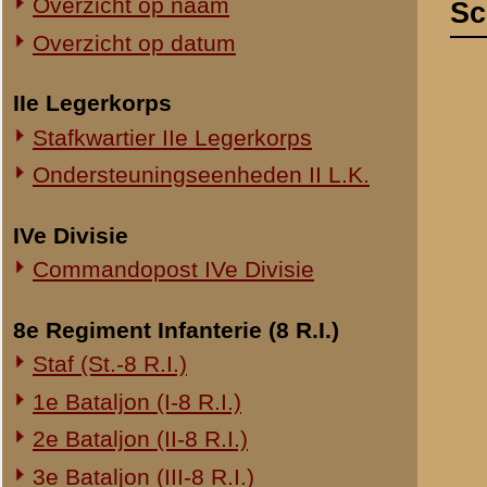
De dienstplicht
Commandopost IVe Divisie
Mei jl. bijzond
voor de toeken
8e Regiment Infanterie (8 R.I.)
In den morgen v
Staf (St.-8 R.I.)
Bij den terugto
1e Bataljon (I-8 R.I.)
II - 24 R.I.
De korporaal zi
2e Bataljon (II-8 R.I.)
kalm en moedig 
3e Bataljon (III-8 R.I.)
443 afgevoerd k
Ondersteuningseenheden 8 R.I.
lag, heeft geno
momenten, waar
11e Regiment Infanterie (11 R.I.)
onmiddellijke n
2e Bataljon (II-11 R.I.)
gegeven, waard
hulpverbandpla
3e Bataljon (III-11 R.I.)
Vervolgens heef
Ondersteuningseenheden 11 R.I.
en aan elk voor
man is hij, nad
19e Regiment Infanterie (19 R.I.)
spoorbaan over
Staf (St.-19 R.I.)
1e Bataljon (I-19 R.I.)
2e Bataljon (II-19 R.I.)
3e Bataljon (III-19 R.I.)
Aan
Ondersteuningseenheden 19 R.I.
Commandant - 24 