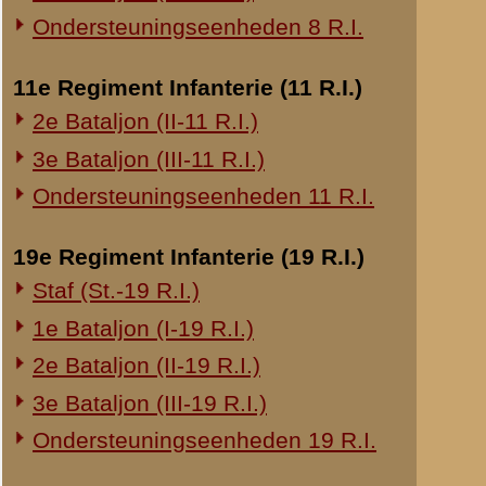
20e Regiment Infanterie (20 R.I.)
Brondocument 1
1e Bataljon (I-20 R.I.)
(PDF, 518.33 KB)
24e Regiment Infanterie (24 R.I.)
«
Schrijven van reserve-lui
Staf (St.-24 R.I.)
1e Bataljon (I-24 R.I.)
2e Bataljon (II-24 R.I.)
3e Bataljon (III-24 R.I.)
29e Regiment Infanterie (29 R.I.)
Staf (St.-29 R.I.)
1e Bataljon (I-29 R.I.)
3e Bataljon (III-29 R.I.)
Ondersteuningseenheden 29 R.I.
8e Regiment Artillerie (8 R.A.)
Staf (St.-8 R.A.)
1e Afdeling (I-8 R.A.)
3e Afdeling (III-8 R.A.)
19e Regiment Artillerie (19 R.A.)
2e Afdeling (II-19 R.A.)