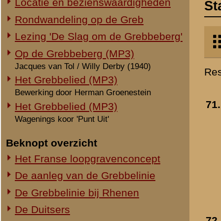
3-I-8 R.I.
- 1941
Wagenings koor 'Punt Uit'
Toegevoegd:
8 nov 2025
Beknopt overzicht
Het Franse loopgravenconcept
De aanleg van de Grebbelinie
De Grebbelinie bij Rhenen
De Duitsers
72.
Schets: Opstellingen 
11 mei 1940: De strijd begint
3-I-8 R.I.
- 1941
12 mei 1940: De frontlijn
Toegevoegd:
8 nov 2025
13 mei 1940: De laatste strohalm
Elders in de Grebbelinie
Slachtoffers
Geijkte misvattingen en mythes
Zin of zinloosheid van de strijd
73.
Schets no. 1:
Ereveld
Opstellingen I-8 R.I.
- 1941
Bronmateriaal
Toegevoegd:
8 nov 2025
Staten van Dienst - 8 R.I.
Staf- en overzichtskaarten
Verhalen en artikelen
Nederlandse militaire rapporten