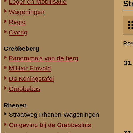
Militair Ereveld
Grebbe bij Wageninge
De Koningstafel
- voor 1920
»
meer info
Grebbebos
Toegevoegd:
23 mei 2007
Rhenen
Straatweg Rhenen-Wageningen
Omgeving bij de Grebbesluis
32.
Grebbeweg Rhenen
Spoorbrug over de Rijn
- 1937
Het Viaduct en omgeving
Toegevoegd:
8 jan 2011
Ouwehand's Dierenpark
Hotels en Restaurants
Steenfabrieken
Huize Heimerstein
De Gedachteniskerk
Rhenen Stad
Overig Rhenen
Resultaten
31
-
32
van
32
«
Rhenen