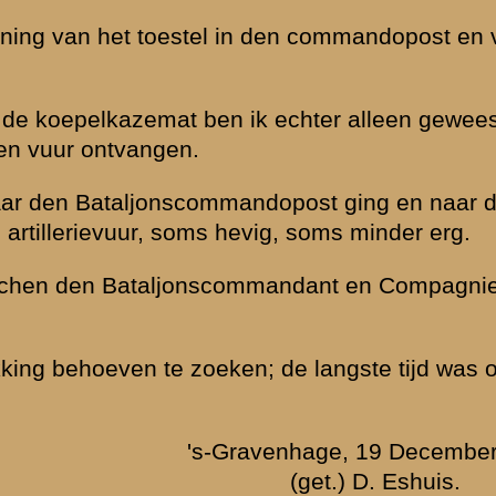
tig soldaat H....
»