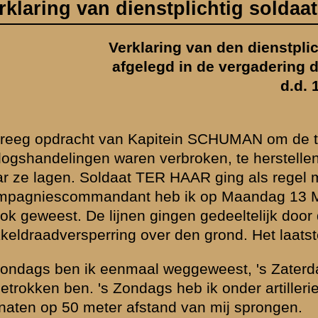
R HAAR ging als regel met mij mede. De lijn van den Bataljonscomma
 ik op Maandag 13 Mei alleen hersteld. Naar de voorposten aan de
ingen gedeeltelijk door de boomen, gedeeltelijk lagen zij langs de
er den grond. Het laatste gedeelte lag gewoonlijk door de naderingssl
weggeweest, 's Zaterdags drie maal. Het is mogelijk, dat ik in totaal a
s heb ik onder artillerievuur de verbindingen hersteld. Ik ben nooit ge
and van mij sprongen.
en bestemd voor bediening van het toestel in den commandopost en v
ben ik ook geweest. In de koepelkazemat ben ik echter alleen gewee
 brengen. Ik heb toen geen vuur ontvangen.
 vuur geweest toen ik naar den Bataljonscommandopost ging en naar d
 er vrijwel doorloopend artillerievuur, soms hevig, soms minder erg.
n nog de verbinding tusschen den Bataljonscommandant en Compag
ectie.
 artillerievuur nooit dekking behoeven te zoeken; de langste tijd was 
's-Gravenhage, 19 December
(get.) D. Eshuis.