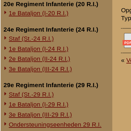
Overige legeronderdelen
3e Regiment Huzaren (3 R.H.)
4e Regiment Huzaren (4 R.H.)
Luchtdoelmitrailleurs en -artillerie
1-II Bataljon Pag.
1-IV Bataljon Pag.
4e Compagnie Pioniers (4 C.P.)
4e Mitrailleurcompagnie (4 M.C.)
4-II Auto Bataljon
11e Grens Bataljon (11 G.B.)
16e Mitrailleurcomp. (16 M.C.)
1e Bataljon (I-46 R.I.)
3-I-10 R.I. inzake kapitein Sluis
Overige artillerie-onderdelen
Rijnbatterij
1e Afdeling (I-15 R.A.)
1e Afdeling (I-16 R.A.)
2e Artillerie Meet Compagnie