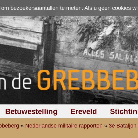
ten. Als u geen cookies wilt toestaan kunt u
hier klikken
.
Accepteer cookies
Ereveld
Stichting
Discussiegroep
Zoeken
Hel
aire rapporten
»
3e Bataljon (III-19 R.I.)
»
Mitrailleurcompagnie (M.C.-III-19 R.I.)
stplichtig soldaat D. Eshuis
ing van den dienstplichtig soldaat D. ESHUIS van M.C.-III-19 R.I.,
gd in de vergadering der Commissie Militaire Onderscheidingen
d.d. 19 December 1946.
-----
itein SCHUMAN om de telefonische verbindingen, die tengevolge van
rbroken, te herstellen. Ik had de lijnen zelf mede uitgelegd, zoodat ik