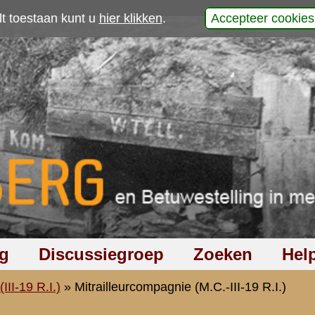
p
 precies wist,