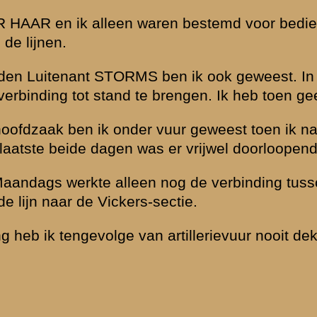
tig soldaat J....
Verklaring van dienstplich