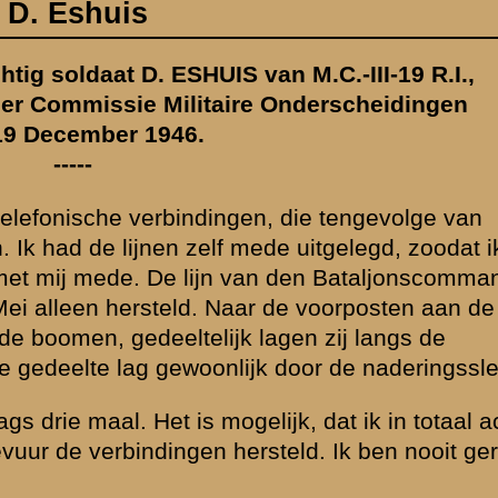
ndant naar den
 Maatsteeg ben
euven.
cht maal er op
raakt, hoewel de
oor het herstel
st op 10 Mei om
e Vickers-sectie.
niescommandant
ongeveer een half
 1946.