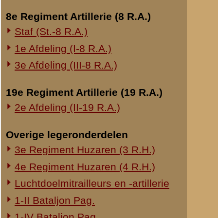
Onderwerp gerelateerd
Opblazen spoorbrug bij Rhenen
Onderzoek Ouwehand
Pfeifpatronen
Inspectietochten C.V. 1940
Strafprocessen 1941-1942
Overige rapporten
© 1998-2026
Stichting De Greb
|
Overzicht recente aanvullingen
|
Gebruiksvoor