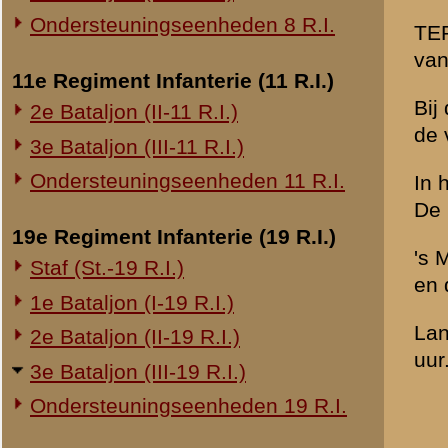
20e Regiment Infanterie (20 R.I.)
Opgenomen: M.
1e Bataljon (I-20 R.I.)
Typ.: K.
24e Regiment Infanterie (24 R.I.)
Brondocument
Staf (St.-24 R.I.)
(PDF, 564.21 KB)
1e Bataljon (I-24 R.I.)
2e Bataljon (II-24 R.I.)
«
Verklaring van dienstplich
3e Bataljon (III-24 R.I.)
29e Regiment Infanterie (29 R.I.)
Staf (St.-29 R.I.)
1e Bataljon (I-29 R.I.)
3e Bataljon (III-29 R.I.)
Ondersteuningseenheden 29 R.I.
8e Regiment Artillerie (8 R.A.)
Staf (St.-8 R.A.)
1e Afdeling (I-8 R.A.)
3e Afdeling (III-8 R.A.)
19e Regiment Artillerie (19 R.A.)
2e Afdeling (II-19 R.A.)