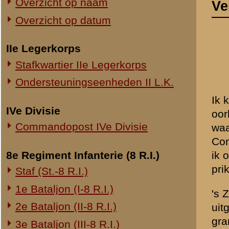
Commandopost IVe Divisie
waar ze lagen. Soldaat TE
Compagniescommandant heb
8e Regiment Infanterie (8 R.I.)
ik ook geweest. De lijnen g
prikkeldraadversperring ov
Staf (St.-8 R.I.)
1e Bataljon (I-8 R.I.)
's Zondags ben ik eenmaal 
2e Bataljon (II-8 R.I.)
uitgetrokken ben. 's Zondag
granaten op 50 meter afst
3e Bataljon (III-8 R.I.)
Ondersteuningseenheden 8 R.I.
TER HAAR en ik alleen war
van de lijnen.
11e Regiment Infanterie (11 R.I.)
Bij den Luitenant STORMS 
2e Bataljon (II-11 R.I.)
de verbinding tot stand te
3e Bataljon (III-11 R.I.)
Ondersteuningseenheden 11 R.I.
In hoofdzaak ben ik onder
De laatste beide dagen was
19e Regiment Infanterie (19 R.I.)
's Maandags werkte allee
Staf (St.-19 R.I.)
en de lijn naar de Vickers-s
1e Bataljon (I-19 R.I.)
Lang heb ik tengevolge van
2e Bataljon (II-19 R.I.)
uur.
3e Bataljon (III-19 R.I.)
Ondersteuningseenheden 19 R.I.