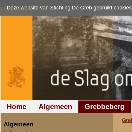
Deze website van Stichting De Greb gebruikt
cookies
om bezoekersaantallen te me
Home
Algemeen
Grebbeberg
Betuwestelling
Grebbeberg
»
Nederlandse milit
Algemeen
Overzicht op naam
Verklaring van dien
Overzicht op datum
Verklar
afgele
IIe Legerkorps
Stafkwartier IIe Legerkorps
Ondersteuningseenheden II L.K.
Ik kreeg opdracht van Kap
IVe Divisie
oorlogshandelingen waren ve