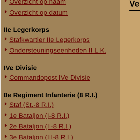
Commandopost IVe Divisie
Ik weet dit per
stuk geschoten 
8e Regiment Infanterie (8 R.I.)
Ik heb met mij
in het volle vuu
Staf (St.-8 R.I.)
Hij werd bij di
1e Bataljon (I-8 R.I.)
Meer kan ik nie
2e Bataljon (II-8 R.I.)
3e Bataljon (III-8 R.I.)
Ondersteuningseenheden 8 R.I.
11e Regiment Infanterie (11 R.I.)
Brondocument
2e Bataljon (II-11 R.I.)
(PDF, 219.30 KB)
3e Bataljon (III-11 R.I.)
Ondersteuningseenheden 11 R.I.
«
Verklaring van dienstplich
19e Regiment Infanterie (19 R.I.)
Staf (St.-19 R.I.)
1e Bataljon (I-19 R.I.)
2e Bataljon (II-19 R.I.)
3e Bataljon (III-19 R.I.)
Ondersteuningseenheden 19 R.I.