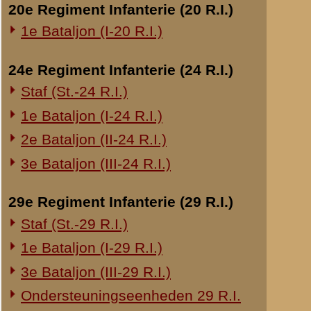
Overige legeronderdelen
3e Regiment Huzaren (3 R.H.)
4e Regiment Huzaren (4 R.H.)
Luchtdoelmitrailleurs en -artillerie
1-II Bataljon Pag.
1-IV Bataljon Pag.
4e Compagnie Pioniers (4 C.P.)
4e Mitrailleurcompagnie (4 M.C.)
4-II Auto Bataljon
11e Grens Bataljon (11 G.B.)
16e Mitrailleurcomp. (16 M.C.)
1e Bataljon (I-46 R.I.)
3-I-10 R.I. inzake kapitein Sluis
Overige artillerie-onderdelen
Rijnbatterij
1e Afdeling (I-15 R.A.)
1e Afdeling (I-16 R.A.)
2e Artillerie Meet Compagnie