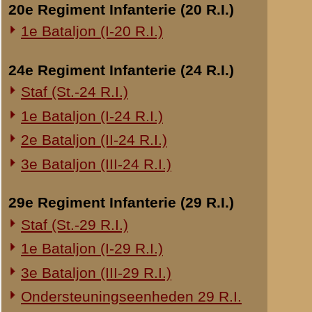
Overige legeronderdelen
3e Regiment Huzaren (3 R.H.)
4e Regiment Huzaren (4 R.H.)
Luchtdoelmitrailleurs en -artillerie
1-II Bataljon Pag.
1-IV Bataljon Pag.
4e Compagnie Pioniers (4 C.P.)
4e Mitrailleurcompagnie (4 M.C.)
4-II Auto Bataljon
11e Grens Bataljon (11 G.B.)
16e Mitrailleurcomp. (16 M.C.)
1e Bataljon (I-46 R.I.)
3-I-10 R.I. inzake kapitein Sluis
Overige artillerie-onderdelen
Rijnbatterij
1e Afdeling (I-15 R.A.)
1e Afdeling (I-16 R.A.)
2e Artillerie Meet Compagnie