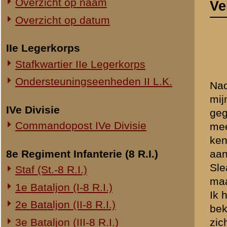
Commandopost IVe Divisie
meerdere had ik gehoord d
kende. Ik heb hem toen aan
8e Regiment Infanterie (8 R.I.)
aanbood voor het overbreng
Sleaford is meerdere malen
Staf (St.-8 R.I.)
maakte op anderen een go
1e Bataljon (I-8 R.I.)
Ik heb gehoord dat de helm
2e Bataljon (II-8 R.I.)
bekend. Ik weet niet of hi
3e Bataljon (III-8 R.I.)
zich dekte.
Ondersteuningseenheden 8 R.I.
11e Regiment Infanterie (11 R.I.)
2e Bataljon (II-11 R.I.)
Opgemaakt M.
Typ. B.
3e Bataljon (III-11 R.I.)
Ondersteuningseenheden 11 R.I.
Brondocument 1
(PDF, 764.29 KB)
19e Regiment Infanterie (19 R.I.)
Staf (St.-19 R.I.)
«
Verklaring van dienstplich
1e Bataljon (I-19 R.I.)
2e Bataljon (II-19 R.I.)
3e Bataljon (III-19 R.I.)
Ondersteuningseenheden 19 R.I.