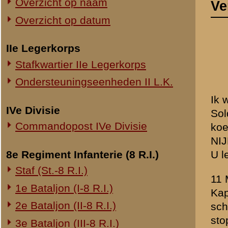
Commandopost IVe Divisie
koepel bestond uit 1 Comm
NIJHUIS, AALTING of PA
8e Regiment Infanterie (8 R.I.)
U leest mij voor een versl
Staf (St.-8 R.I.)
11 Mei 1940 viel er artille
1e Bataljon (I-8 R.I.)
Kapitein had, werd daard
2e Bataljon (II-8 R.I.)
schuin rechts achter mijn t
stopsectie waarschijnlijk ni
3e Bataljon (III-8 R.I.)
Ik kan mij niet precies me
Ondersteuningseenheden 8 R.I.
werd.
Soldaat ESHUIS ken ik all
11e Regiment Infanterie (11 R.I.)
De losse opstellingen had
2e Bataljon (II-11 R.I.)
Van ontvangen vuur op Zat
3e Bataljon (III-11 R.I.)
De aanvoer van munitie was
Op 12 Mei 's morgens ongeve
Ondersteuningseenheden 11 R.I.
verzoek van Kapitein WI
Zondagmiddag heb ik bij mi
19e Regiment Infanterie (19 R.I.)
In den loop van Zondagmidd
Staf (St.-19 R.I.)
Amerongen om ons te onders
1e Bataljon (I-19 R.I.)
onder dit vuur gelegen. Ik
menschen waren goed gedekt
2e Bataljon (II-19 R.I.)
opstellingen lagen ongevee
3e Bataljon (III-19 R.I.)
hadden een borst- en rugwe
Ondersteuningseenheden 19 R.I.
schietgaten aangebracht. 
Ik had geen seinpatronen.