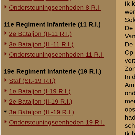
20e Regiment Infanterie (20 R.I.)
's Avonds om 6 uur versche
1e Bataljon (I-20 R.I.)
waarop twee van mijn stukk
wat zich in het voorterrei
24e Regiment Infanterie (24 R.I.)
De verwonding was ontstaa
niet gewond geraakt zijn.
Staf (St.-24 R.I.)
De terugtrekkende manschap
1e Bataljon (I-24 R.I.)
nog onder eigen artilleriev
2e Bataljon (II-24 R.I.)
Kruiponder heeft meer vijan
3e Bataljon (III-24 R.I.)
Kapitein WIERSINGA heb ik 
commandant. Hoe hij later 
29e Regiment Infanterie (29 R.I.)
De tusschenlijn van de Zui
mitrailleurvuur.
Staf (St.-29 R.I.)
De groep van 1-III-19 R.I. 
1e Bataljon (I-29 R.I.)
grendelstelling moest vor
3e Bataljon (III-29 R.I.)
werd gevormd op den berm
Ondersteuningseenheden 29 R.I.
daar geen graafwerk, ik 
Op 13 Mei te 0.30 uur kree
8e Regiment Artillerie (8 R.A.)
opstellingen weer ingenome
gedemoraliseerde troepen.
Staf (St.-8 R.A.)
commandopost van 1-III-19
1e Afdeling (I-8 R.A.)
gevraagd wat ik doen moest
3e Afdeling (III-8 R.A.)
dus ook mijn rechter sect
Kapitein SCHUMAN is onjui
19e Regiment Artillerie (19 R.A.)
Ik ben de Frieschesteeg a
2e Afdeling (II-19 R.A.)
Weteringsteeg in. Aan weer