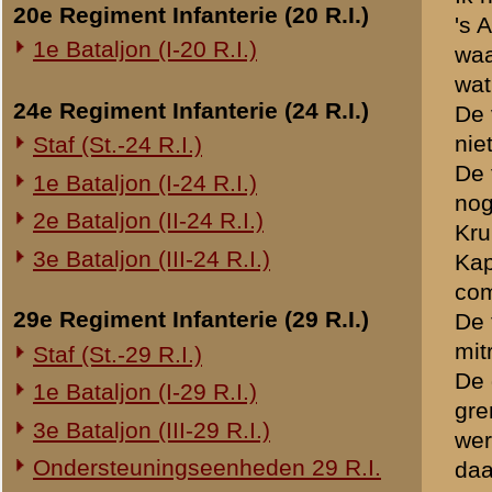
ben ze gepasseerd. (Er was
Overige legeronderdelen
lagen niet onder vijandelij
honderden meters Noordeli
3e Regiment Huzaren (3 R.H.)
gegaan het terrein in en h
4e Regiment Huzaren (4 R.H.)
bezetten. Zelf bleef ik in
Luchtdoelmitrailleurs en -artillerie
was toen 13 Mei ongeveer 1
1-II Bataljon Pag.
even heb beantwoord totdat
groene gras waren de gecam
1-IV Bataljon Pag.
omsingeld en gevangen gen
4e Compagnie Pioniers (4 C.P.)
kwam niet terug. Handgran
4e Mitrailleurcompagnie (4 M.C.)
wij gevuurd, doch de vijan
moeten overgeven. Toen ik 
4-II Auto Bataljon
gevangenneming ging van a
11e Grens Bataljon (11 G.B.)
Totaal had ik 5 gesneuveld
16e Mitrailleurcomp. (16 M.C.)
mijn sectie is niemand te
1e Bataljon (I-46 R.I.)
VISSCHER
bij mij, werd z
OUDE NIJHUIS was ontegenzeg
3-I-10 R.I. inzake kapitein Sluis
doorzettingsvermogen. Ik
sergeant VISSCHER moest hi
Overige artillerie-onderdelen
hem steeds in rustigen toe
Rijnbatterij
sprak. Voor zoover ik mij 
1e Afdeling (I-15 R.A.)
VAN DUINEN heeft zeer lang
1e Afdeling (I-16 R.A.)
van zijn dienstijver. Ik h
2e Artillerie Meet Compagnie