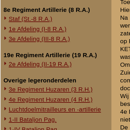
waterlinie. Wij zijn toen 
aan via Nederlangbroek en
Onderwerp gerelateerd
weg mochten terug trekken 
Opblazen spoorbrug bij Rhenen
Utrecht aan. Hier heb ik 
Onderzoek Ouwehand
VERMEULEN was er ook bij,
gegaan waar wij hoorden da
Pfeifpatronen
verzamelen in Vreeswijk, e
Inspectietochten C.V. 1940
Strafprocessen 1941-1942
Betreffende VAN DEN BOOGE
Overige rapporten
Betreffende Sergeant ROFF
Dit vind ik buitengewoon fli
Volgens het verslag dat U m
Liemburg was, daar deze bi
Sergeant Liemburg zou in
Opgem. door: J.v.d.B.
Brondocument 1
(PDF, 2.26 MB)
«
Verklaring van dienstplic