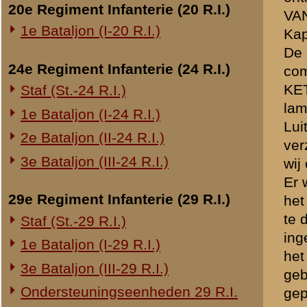
Zuiden van de kunstweg. Di
Overige legeronderdelen
commandopost van de 4e Di
doch tevergeefs.
3e Regiment Huzaren (3 R.H.)
Wij hebben hier nog enkel
4e Regiment Huzaren (4 R.H.)
beschieten een punt 2 à 
Luchtdoelmitrailleurs en -artillerie
4e Divisie lag, hetgeen ni
1-II Bataljon Pag.
niet werd geraakt. Later la
De Militaire Politie ving da
1-IV Bataljon Pag.
te trekken op Amerongen, d
4e Compagnie Pioniers (4 C.P.)
Kruispunt Elst, die mij vro
4e Mitrailleurcompagnie (4 M.C.)
Oost van Elst aan weerszij
mijn onderdeel was. Kort
4-II Auto Bataljon
commandant van het 4e Re
11e Grens Bataljon (11 G.B.)
werden wij opgevangen doo
16e Mitrailleurcomp. (16 M.C.)
hoorde ik dat deze was te
1e Bataljon (I-46 R.I.)
een verkenning te verrichte
oostelijke rand van Ameron
3-I-10 R.I. inzake kapitein Sluis
gekomen zijn bij de kunstw
artilleriestelling gezien 
Overige artillerie-onderdelen
BOOGERD verder op verken
Rijnbatterij
gelaten. Wij zijn geen enk
1e Afdeling (I-15 R.A.)
Amerongen. De Kapitein va
1e Afdeling (I-16 R.A.)
een zendelingenhuis. Bij a
Hier ontmoette ik Luitenan
2e Artillerie Meet Compagnie