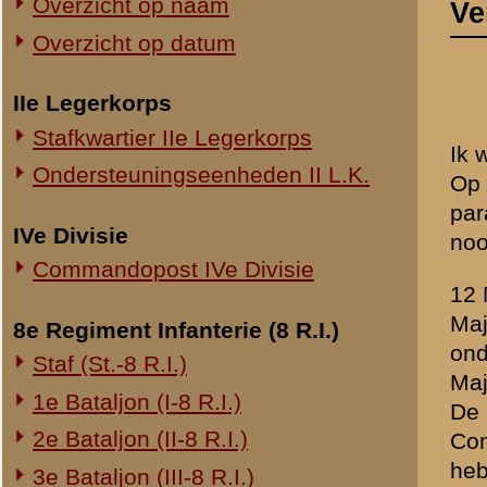
Commandopost IVe Divisie
12 Mei werd ons Bataljon
Majoor VAN DER PLOEG. De
8e Regiment Infanterie (8 R.I.)
onder Kapitein DEWEZ. Ons
Staf (St.-8 R.I.)
Majoor kwaad werd en om e
1e Bataljon (I-8 R.I.)
De 2e Compagnie werd inge
2e Bataljon (II-8 R.I.)
Commando van Kapitein FRAN
hebben wij in de loopgraaf 
3e Bataljon (III-8 R.I.)
mitrailleurs opgesteld. D
Ondersteuningseenheden 8 R.I.
bevel om achterwaarts ter
onder andere aan Sergea
11e Regiment Infanterie (11 R.I.)
de School Reserve Officier
2e Bataljon (II-11 R.I.)
gaan naar het verzamelpunt.
3e Bataljon (III-11 R.I.)
zijn. Ik ben daar aangek
mij daar gemeld bij Kapit
Ondersteuningseenheden 11 R.I.
prikkeldraad de tegenstoot
Wij hebben ons verder ach
19e Regiment Infanterie (19 R.I.)
FRANSSEN ons heeft gelast
Staf (St.-19 R.I.)
Rhenen. Wij lagen gewoon 
1e Bataljon (I-19 R.I.)
SPEK en Kapitein STEENBER
wilde organiseeren, terug t
2e Bataljon (II-19 R.I.)
hij geen contact meer mede
3e Bataljon (III-19 R.I.)
beschieting van duitsche zij
Ondersteuningseenheden 19 R.I.
heel stel menschen terug h
ontstond een gevecht waar