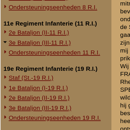
20e Regiment Infanterie (20 R.I.)
VAN DER SPEK raakten gew
1e Bataljon (I-20 R.I.)
Kapitein was verzuimd de p
De rest van mijn Compagni
24e Regiment Infanterie (24 R.I.)
commando van mijn Compag
KETELAAR van de zware mit
Staf (St.-24 R.I.)
lamp waardoor hij kon zie
1e Bataljon (I-24 R.I.)
Luitenant VAN DEN BOOGER
2e Bataljon (II-24 R.I.)
verzamelden wij ons achter 
3e Bataljon (III-24 R.I.)
wij orde te krijgen in de 
Er was geen orde in te kri
29e Regiment Infanterie (29 R.I.)
het eenige was om te doe
te doen, en zijn overeenge
Staf (St.-29 R.I.)
ingesteld. Na eenige uren k
1e Bataljon (I-29 R.I.)
het viaduct lag. De zware mi
3e Bataljon (III-29 R.I.)
gebleven. Later hoorde ik 
Ondersteuningseenheden 29 R.I.
geprobeerd achter het viad
Toen Luitenant VAN DEN B
8e Regiment Artillerie (8 R.A.)
Hierna zijn wij uit het h
Na eenige tijd kwam hij we
Staf (St.-8 R.A.)
werd. Hij kon niet over he
1e Afdeling (I-8 R.A.)
zaten. Hij kon geen comman
3e Afdeling (III-8 R.A.)
op Remmerden. Wij hebben n
KETELAAR heb ik niet mee
19e Regiment Artillerie (19 R.A.)
was.
2e Afdeling (II-19 R.A.)
Om plm. 7 of 8 uur 13 Mei k