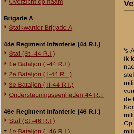
2e Bataljon (II-44 R.I.)
stelling gegaan naar het vi
militairen gewaarschuwd dat
3e Bataljon (III-44 R.I.)
vuren van de zware mitrai
Ondersteuningseenheden 44 R.I.
de Marechaussee heb ik op
Korporaal over het viaduct
46e Regiment Infanterie (46 R.I.)
militairen met mij over het
Staf (St.-46 R.I.)
Op het verlengde van de weg
1e Bataljon (I-46 R.I.)
mitrailleur vuurden in de r
Hollanders
waren.
2e Bataljon (II-46 R.I.)
3e Bataljon (III-46 R.I.)
U leest mij mijn verslag v
Ondersteuningseenheden 46 R.I.
Kapitein KNIPPENBERG heb
heb ik overgegeven aan S
1e Regiment Huzaren (1 R.H.)
6e Eskadron (6-1 R.H.)
Ik heb een patrouille geha
mededeelde dat aan de ove
Overige legeronderdelen
Toen ik de stukken pag. za
9e Compagnie Pioniers
zijn. Ik heb de Ritmeester
6e Compagnie Lu.Mitrs.
"
niet op handslag
".
Rivierbatterij No. 1
Ik heb de goederenauto, er
19e Regiment Artillerie (19 R.A.)
echter tweemaal in achteru
22e Regiment Artillerie (22 R.A.)
Tussen de huizen en in po