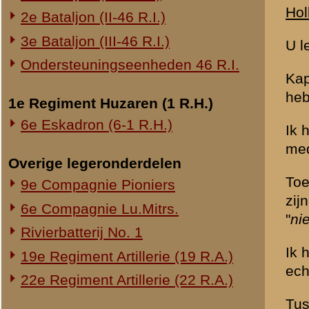
aankwam. Ik heb gevraagd
Ik ben uit de stelling bij
mensen waren toen niet m
geformeerd. Ik ben als een
van de loopgraaf. De eerste
De tweede serie van 3 lag 
van de knikkende weg ongev
ongeveer 7 meter voor de s
projectielen.
Na de vijfde serie ben ik 
in Oostelijke richting ge
Vervolgens ben ik terugge
Uiteindelijk trof ik de Co
teruggemeld.
Tien minuten voor de stell
bosrand. Dit werkte demor
Opgen. M.
Typ. LK.