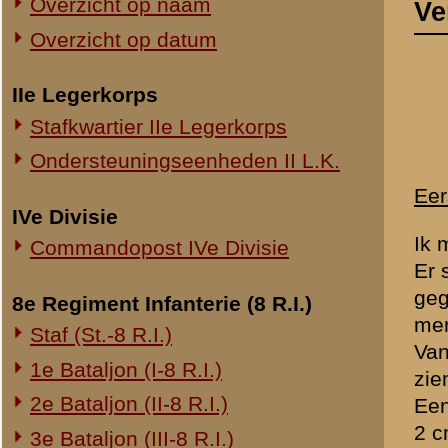
Ik meen, dat aan deze vlu
Commandopost IVe Divisie
Er stonden een aantal Jun
gegaan en hebben gemitrail
8e Regiment Infanterie (8 R.I.)
mensen geraakt zijn.
Staf (St.-8 R.I.)
Vanaf de grond werden wij
1e Bataljon (I-8 R.I.)
zien.
2e Bataljon (II-8 R.I.)
Een collega van mij had do
2 cm was. Hij zat onder de 
3e Bataljon (III-8 R.I.)
Ondersteuningseenheden 8 R.I.
Twee vluchten naar de Gre
11e Regiment Infanterie (11 R.I.)
Wij zijn over de Grebbelin
beestje. Bij Bunschoten zi
2e Bataljon (II-11 R.I.)
De eerste vlucht was zond
3e Bataljon (III-11 R.I.)
De jagers zijn geweest ma
Ondersteuningseenheden 11 R.I.
benzineschaarste. Het ware
Tijdens deze vluchten zijn 
19e Regiment Infanterie (19 R.I.)
parachutisten.
Staf (St.-19 R.I.)
Vlucht naar Hillegersberg.
1e Bataljon (I-19 R.I.)
2e Bataljon (II-19 R.I.)
Wij hadden met vijf C.V. to
Rotterdam. Wij zijn een tij
3e Bataljon (III-19 R.I.)
hebben. Wij hebben wel me
Ondersteuningseenheden 19 R.I.
artilleriestelling zich hier
Ik weet niet meer of wij aa