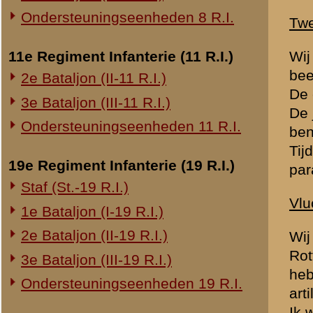
20e Regiment Infanterie (20 R.I.)
1e Bataljon (I-20 R.I.)
24e Regiment Infanterie (24 R.I.)
Opgenomen: K.
Staf (St.-24 R.I.)
1e Bataljon (I-24 R.I.)
Brondocument
2e Bataljon (II-24 R.I.)
(PDF, 788.53 KB)
3e Bataljon (III-24 R.I.)
«
2e Luchtvaartregiment
29e Regiment Infanterie (29 R.I.)
Staf (St.-29 R.I.)
1e Bataljon (I-29 R.I.)
3e Bataljon (III-29 R.I.)
Ondersteuningseenheden 29 R.I.
8e Regiment Artillerie (8 R.A.)
Staf (St.-8 R.A.)
1e Afdeling (I-8 R.A.)
3e Afdeling (III-8 R.A.)
19e Regiment Artillerie (19 R.A.)
2e Afdeling (II-19 R.A.)