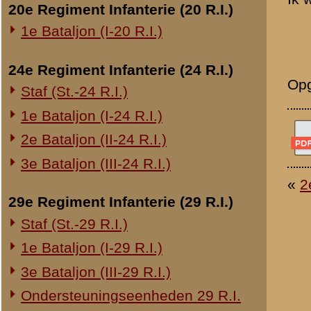
Overige legeronderdelen
3e Regiment Huzaren (3 R.H.)
4e Regiment Huzaren (4 R.H.)
Luchtdoelmitrailleurs en -artillerie
1-II Bataljon Pag.
1-IV Bataljon Pag.
4e Compagnie Pioniers (4 C.P.)
4e Mitrailleurcompagnie (4 M.C.)
4-II Auto Bataljon
11e Grens Bataljon (11 G.B.)
16e Mitrailleurcomp. (16 M.C.)
1e Bataljon (I-46 R.I.)
3-I-10 R.I. inzake kapitein Sluis
Overige artillerie-onderdelen
Rijnbatterij
1e Afdeling (I-15 R.A.)
1e Afdeling (I-16 R.A.)
2e Artillerie Meet Compagnie