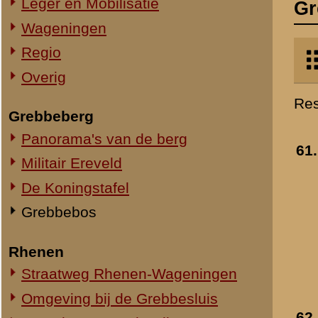
Militair Ereveld
Gezicht in de Zwitser
De Koningstafel
vallei
Toegevoegd:
16 feb 2012
Grebbebos
Rhenen
Straatweg Rhenen-Wageningen
Omgeving bij de Grebbesluis
62.
Trap naar de Zwitsers
Spoorbrug over de Rijn
vallei bij het Hotel de
Het Viaduct en omgeving
Grebbe - Rhenen
Ouwehand's Dierenpark
Toegevoegd:
16 feb 2012
Hotels en Restaurants
Steenfabrieken
Huize Heimerstein
De Gedachteniskerk
63.
Grebbeberg
Rhenen Stad
Toegevoegd:
16 feb 2012
Overig Rhenen