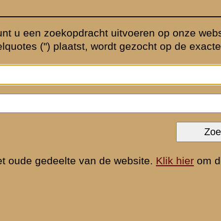
e site
»