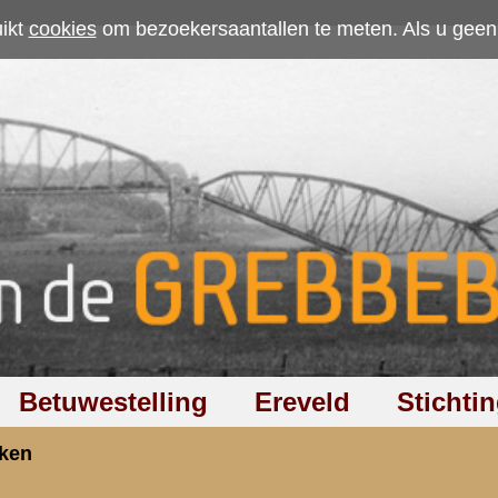
ten. Als u geen cookies wilt toestaan kunt u
hier klikken
.
Accepteer cookies
d
Stichting
Discussiegroep
Zoeken
Help
ekformulier kunt u een zoekopdracht uitvoeren op onze website.
 (') of dubbelquotes (") plaatst, wordt gezocht op de exacte tekst.