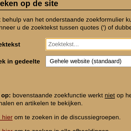
werkt
niet
op het oude gedeelte van de website.
Klik hier
om deze
iegroepen.
dingen.
tie...
Zoeken op d
|
Begrippenlijst
|
Veelgestelde vragen
|
Afkortingen