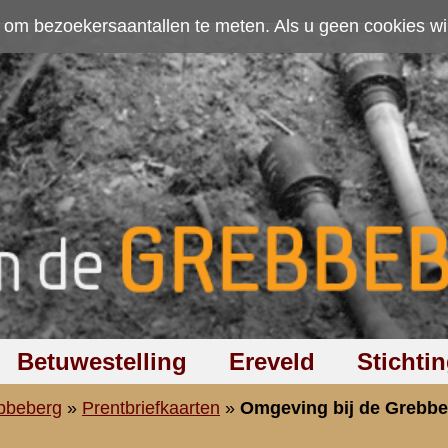
ten. Als u geen cookies wilt toestaan kunt u
hier klikken
.
Accepteer cookies
Ereveld
Stichting
Discussiegroep
Zoeken
Hel
»
Omgeving bij de Grebbesluis
ebbesluis
Zoeken
:
vorige
|
1