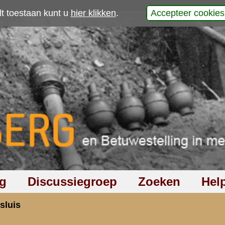
p
|
2
|
3
|
4
|
5
|
6
|
7