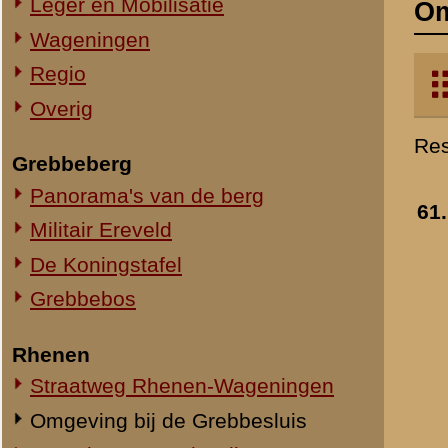
Militair Ereveld
De Koningstafel
Grebbebos
Rhenen
Straatweg Rhenen-Wageningen
Omgeving bij de Grebbesluis
Spoorbrug over de Rijn
Het Viaduct en omgeving
Ouwehand's Dierenpark
Hotels en Restaurants
Steenfabrieken
Huize Heimerstein
De Gedachteniskerk
62.
Rhenen Stad
Overig Rhenen