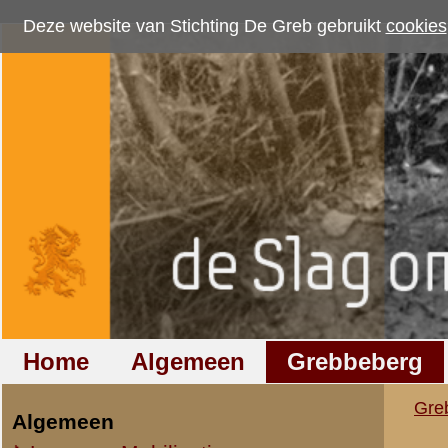
Deze website van Stichting De Greb gebruikt
cookies
om bezoekersaantallen te me
Home
Algemeen
Grebbeberg
Betuwestelling
Grebbeberg
»
Prentbriefkaarten
Algemeen
Leger en Mobilisatie
Omgeving bij de Gr
Wageningen
Regio
Overig
Resultaten
61
-
64
van
64
Grebbeberg
Panorama's van de berg
61.