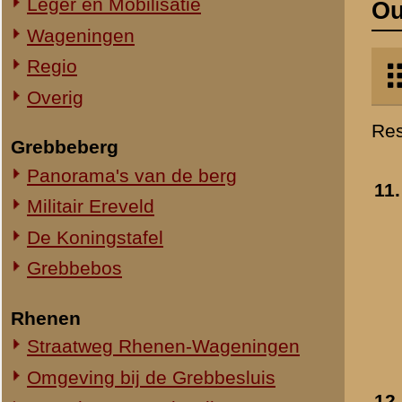
Militair Ereveld
Ouwehand's Dierenpa
De Koningstafel
- ca. 1950
Toegevoegd:
8 dec 2002
Grebbebos
Rhenen
Straatweg Rhenen-Wageningen
Omgeving bij de Grebbesluis
12.
Kangoeroes in
Spoorbrug over de Rijn
Ouwehand's Dierenpa
Het Viaduct en omgeving
- 1945
Ouwehand's Dierenpark
Toegevoegd:
8 dec 2002
Hotels en Restaurants
Steenfabrieken
Huize Heimerstein
De Gedachteniskerk
13.
Nijlpaard in Ouwehand
Rhenen Stad
Dierenpark
- 1946
Overig Rhenen
Toegevoegd:
8 dec 2002