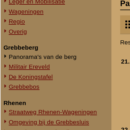
Militair Ereveld
Toegevoegd:
10 nov 1999
De Koningstafel
Grebbebos
Rhenen
Straatweg Rhenen-Wageningen
Omgeving bij de Grebbesluis
22.
Zandberg aan de Gre
Spoorbrug over de Rijn
- 1915
Het Viaduct en omgeving
Toegevoegd:
10 nov 1999
Ouwehand's Dierenpark
Hotels en Restaurants
Steenfabrieken
Huize Heimerstein
De Gedachteniskerk
23.
Grebbe - Panorama
Rhenen Stad
- 1932
Overig Rhenen