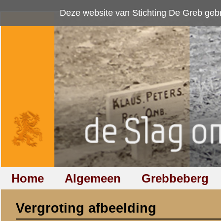
Deze website van Stichting De Greb gebruikt
cookies
om bezoekersaan
Home
Algemeen
Grebbeberg
Betuwestelling
Vergroting afbeelding