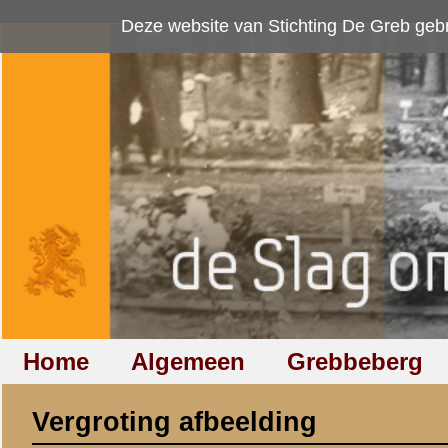
Deze website van Stichting De Greb gebruikt
cookies
om bezoekersaan
Home
Algemeen
Grebbeberg
Betuwestelling
Vergroting afbeelding