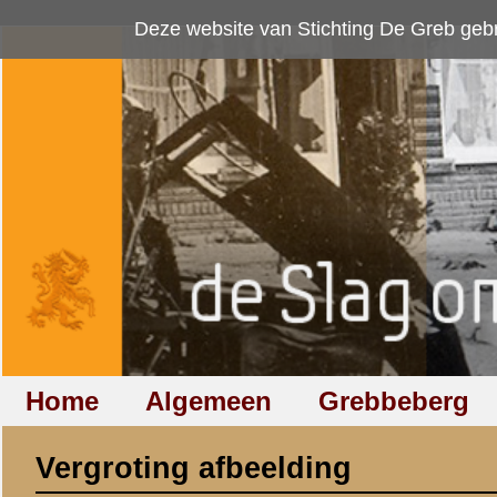
Deze website van Stichting De Greb gebruikt
cookies
om bezoekersaan
Home
Algemeen
Grebbeberg
Betuwestelling
Vergroting afbeelding