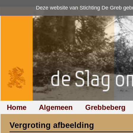
Deze website van Stichting De Greb gebruikt
cookies
om bezoekersaan
Home
Algemeen
Grebbeberg
Betuwestelling
Vergroting afbeelding