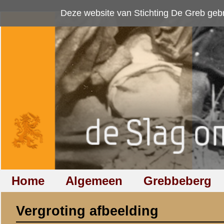
Deze website van Stichting De Greb gebruikt
cookies
om bezoekersaan
Home
Algemeen
Grebbeberg
Betuwestelling
Vergroting afbeelding