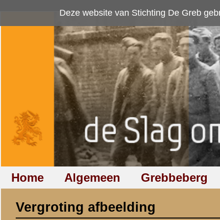
Deze website van Stichting De Greb gebruikt
cookies
om bezoekersaan
Home
Algemeen
Grebbeberg
Betuwestelling
Vergroting afbeelding