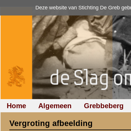
Deze website van Stichting De Greb gebruikt
cookies
om bezoekersaan
Home
Algemeen
Grebbeberg
Betuwestelling
Vergroting afbeelding