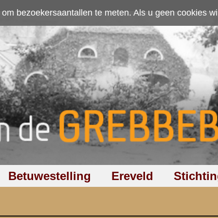
ten. Als u geen cookies wilt toestaan kunt u
hier klikken
.
Accepteer cookies
Ereveld
Stichting
Discussiegroep
Zoeken
Hel