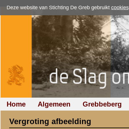
Deze website van Stichting De Greb gebruikt
cookies
om bezoekersaantallen te me
Home
Algemeen
Grebbeberg
Betuwestelling
Vergroting afbeelding