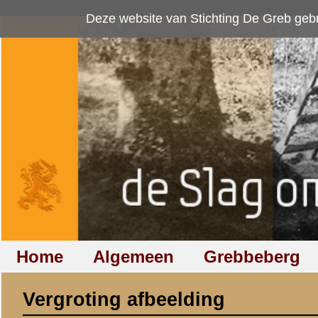
Deze website van Stichting De Greb gebruikt
cookies
om bezoekersaan
Home
Algemeen
Grebbeberg
Betuwestelling
Vergroting afbeelding