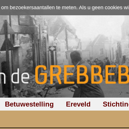
ten. Als u geen cookies wilt toestaan kunt u
hier klikken
.
Accepteer cookies
Ereveld
Stichting
Discussiegroep
Zoeken
Hel