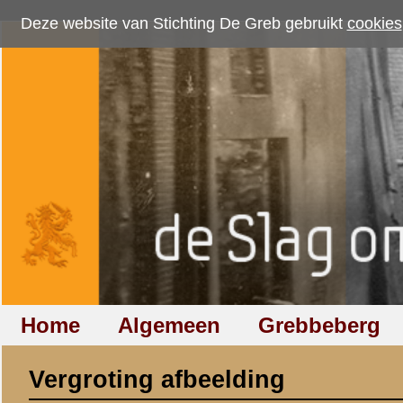
Deze website van Stichting De Greb gebruikt
cookies
om bezoekersaantallen te me
Home
Algemeen
Grebbeberg
Betuwestelling
Vergroting afbeelding