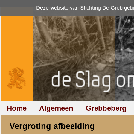
Deze website van Stichting De Greb gebruikt
cookies
om bezoekersaan
Home
Algemeen
Grebbeberg
Betuwestelling
Vergroting afbeelding