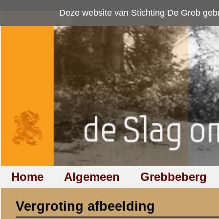
Deze website van Stichting De Greb gebruikt
cookies
om bezoekersaan
Home
Algemeen
Grebbeberg
Betuwestelling
Vergroting afbeelding