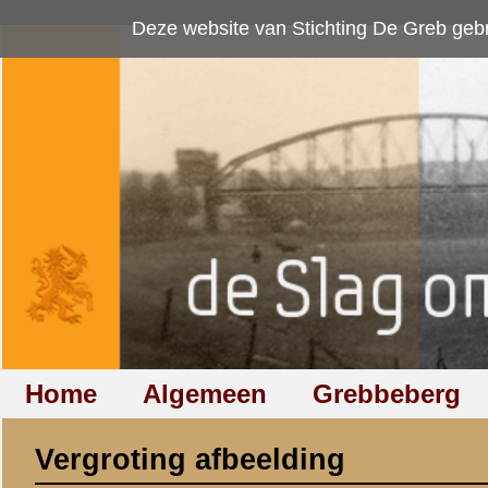
Deze website van Stichting De Greb gebruikt
cookies
om bezoekersaan
Home
Algemeen
Grebbeberg
Betuwestelling
Vergroting afbeelding