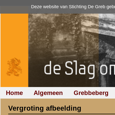
Deze website van Stichting De Greb gebruikt
cookies
om bezoekersaan
Home
Algemeen
Grebbeberg
Betuwestelling
Vergroting afbeelding