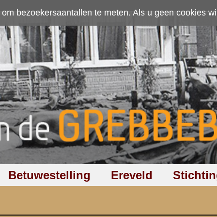
ten. Als u geen cookies wilt toestaan kunt u
hier klikken
.
Accepteer cookies
Ereveld
Stichting
Discussiegroep
Zoeken
Hel