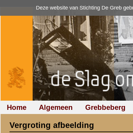
Deze website van Stichting De Greb gebruikt
cookies
om bezoekersaan
Home
Algemeen
Grebbeberg
Betuwestelling
Vergroting afbeelding