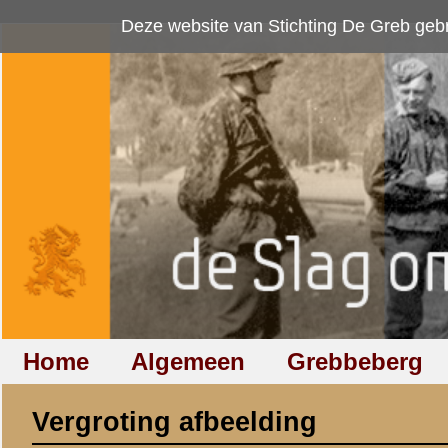
Deze website van Stichting De Greb gebruikt
cookies
om bezoekersaan
Home
Algemeen
Grebbeberg
Betuwestelling
Vergroting afbeelding