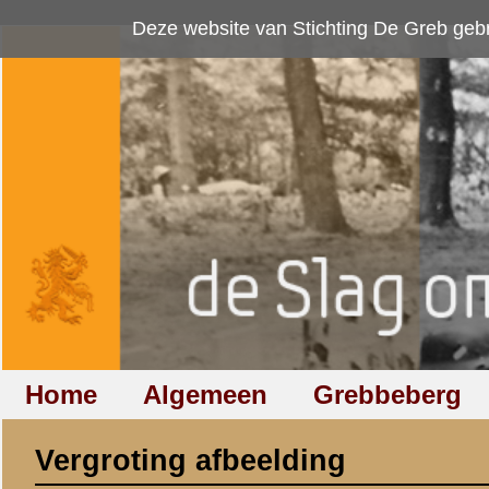
Deze website van Stichting De Greb gebruikt
cookies
om bezoekersaan
Home
Algemeen
Grebbeberg
Betuwestelling
Vergroting afbeelding