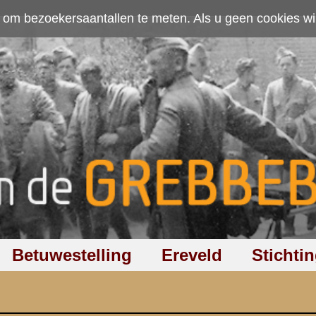
ten. Als u geen cookies wilt toestaan kunt u
hier klikken
.
Accepteer cookies
Ereveld
Stichting
Discussiegroep
Zoeken
Hel