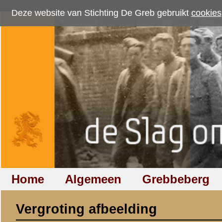
Deze website van Stichting De Greb gebruikt
cookies
om bezoekersaantallen te me
Home
Algemeen
Grebbeberg
Betuwestelling
Vergroting afbeelding