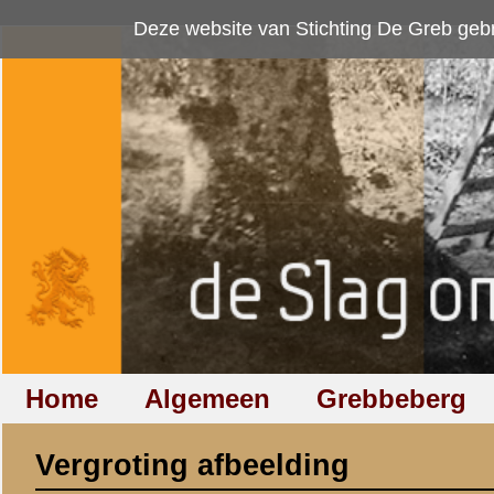
Deze website van Stichting De Greb gebruikt
cookies
om bezoekersaan
Home
Algemeen
Grebbeberg
Betuwestelling
Vergroting afbeelding