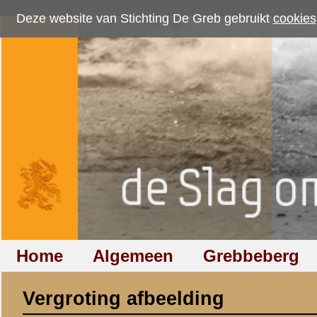
Deze website van Stichting De Greb gebruikt
cookies
om bezoekersaantallen te me
Home
Algemeen
Grebbeberg
Betuwestelling
Vergroting afbeelding