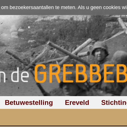
ten. Als u geen cookies wilt toestaan kunt u
hier klikken
.
Accepteer cookies
Ereveld
Stichting
Discussiegroep
Zoeken
Hel