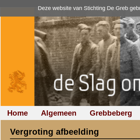
Deze website van Stichting De Greb gebruikt
cookies
om bezoekersaan
Home
Algemeen
Grebbeberg
Betuwestelling
Vergroting afbeelding